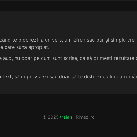
4 sil.
10 lit.
terminație: ența
opinca
4
4 sil.
10 lit.
terminație: ența
strâmta
4
ând te blochezi la un vers, un refren sau pur și simplu vrei s
4 sil.
10 lit.
terminație: ența
fleanca
4
me care sună apropiat.
4 sil.
9 lit.
terminație: ența
brânca
4
 aud, nu doar pe cum sunt scrise, ca să primești rezultate c
4 sil.
9 lit.
terminație: ența
clonca
4
un text, să improvizezi sau doar să te distrezi cu limba româ
4 sil.
11 lit.
terminație: ența
flanca
4
4 sil.
11 lit.
terminație: ența
franca
4
© 2025
traian
· Rimezi.ro
4 sil.
11 lit.
terminație: ența
jianca
4