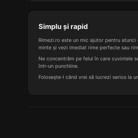
precedența
rezistența
Simplu și rapid
Rimezi.ro este un mic ajutor pentru atunci c
somnolența
minte și vezi imediat rime perfecte sau ri
abundența
Ne concentrăm pe felul în care cuvintele se
într-un punchline.
asistența
Folosește-l când vrei să lucrezi serios la 
coexistența
coincidența
consistența