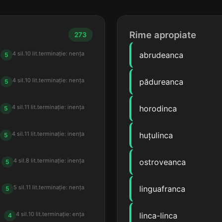
Rime apropiate
273
4 sil.
10 lit.
terminație: nența
abrudeanca
5
4 sil.
10 lit.
terminație: nența
pădureanca
5
4 sil.
11 lit.
terminație: inența
horodinca
5
4 sil.
11 lit.
terminație: inența
huțulinca
5
4 sil.
8 lit.
terminație: inența
ostroveanca
5
5 sil.
11 lit.
terminație: nența
linguafranca
5
4 sil.
10 lit.
terminație: ența
linca-linca
4