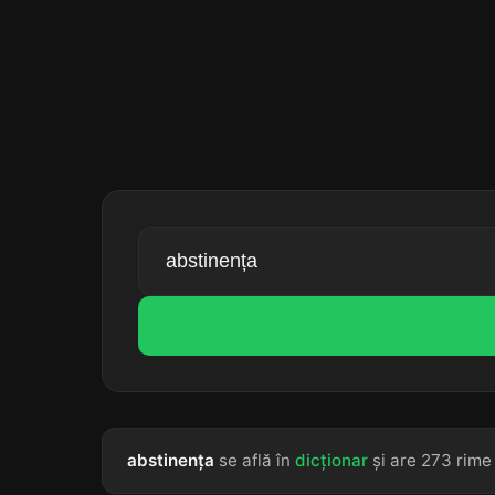
abstinența
se află în
dicționar
și are 273 rime 