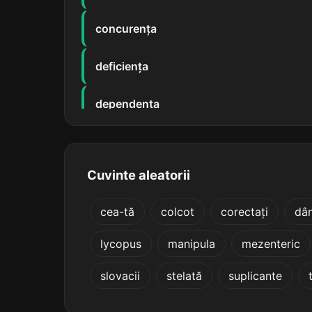
concurența
deficiența
dependența
divergența
Cuvinte aleatorii
experiența
cea-tă
colcot
corectați
dân
incoerența
lycopus
manipula
mezenteric
influiența
slovacii
stelată
suplicante
insistența