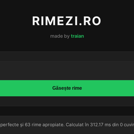
RIMEZI.RO
made by
traian
Găsește rime
perfecte și 63 rime apropiate. Calculat în 312.17 ms din 0 cuvi