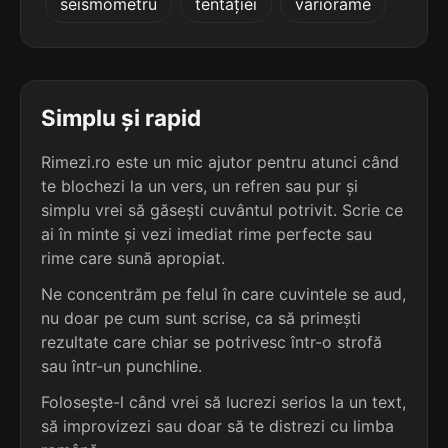
seismometru
tentației
variorame
5
3 sil.
dis-tracție
11 lit.
terminație: stracție
5
Simplu și rapid
3 sil.
e-frac-ți-e
11 lit.
terminație: racție
Rimezi.ro este un mic ajutor pentru atunci când
te blochezi la un vers, un refren sau pur și
5
simplu vrei să găsești cuvântul potrivit. Scrie ce
3 sil.
tranzac-ție
ai în minte și vezi imediat rime perfecte sau
11 lit.
rime care sună apropiat.
terminație: acție
Ne concentrăm pe felul în care cuvintele se aud,
5
nu doar pe cum sunt scrise, ca să primești
4 sil.
calefacție
rezultate care chiar se potrivesc într-o strofă
10 lit.
terminație: acție
sau într-un punchline.
Folosește-l când vrei să lucrezi serios la un text,
5
să improvizezi sau doar să te distrezi cu limba
4 sil.
rarefacție
10 lit.