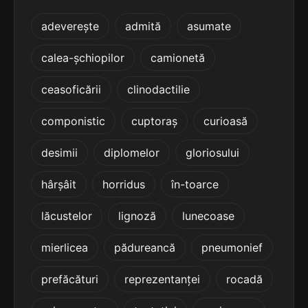
terminație: tracție
adeverește
admită
asumate
5
3 sil.
efracție
calea-șchiopilor
camionetă
8 lit.
terminație: racție
ceasoficării
clinodactilie
5
componistic
cuptoraș
curioasă
3 sil.
olfacție
8 lit.
terminație: acție
desimii
diplomelor
gloriosului
5
hârșâit
horridus
în-toarce
3 sil.
redacție
8 lit.
terminație: acție
lăcustelor
lignoză
lunecoase
5
mierlicea
pădureancă
pneumonief
3 sil.
refacție
8 lit.
prefăcături
reprezentanței
rocadă
terminație: acție