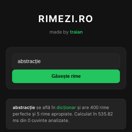
RIMEZI.RO
made by
traian
Găsește rime
abstracție
se află în
dicționar
și are 400 rime
perfecte și 5 rime apropiate. Calculat în 535.82
ms din 0 cuvinte analizate.