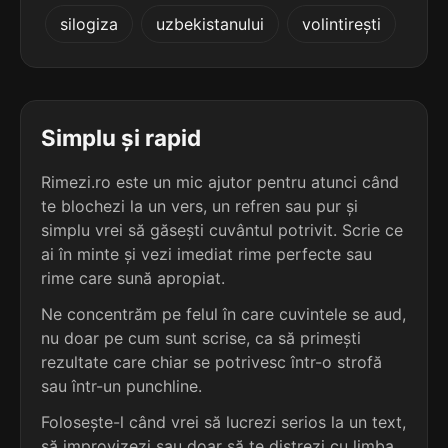
5
3
silogiza
uzbekistanului
volintirești
4 sil.
deviaționist
2 sil.
ditisc
12 lit.
6 lit.
terminație: ționist
terminație: isc
5
3
4 sil.
diversionist
Simplu și rapid
2 sil.
falisc
12 lit.
6 lit.
terminație: ionist
terminație: isc
Rimezi.ro este un mic ajutor pentru atunci când
te blochezi la un vers, un refren sau pur și
5
3
4 sil.
simplu vrei să găsești cuvântul potrivit. Scrie ce
excursionist
2 sil.
menisc
12 lit.
ai în minte și vezi imediat rime perfecte sau
6 lit.
terminație: ionist
terminație: isc
rime care sună apropiat.
5
Ne concentrăm pe felul în care cuvintele se aud,
3
4 sil.
expansionist
nu doar pe cum sunt scrise, ca să primești
1 sil.
flisc
12 lit.
5 lit.
terminație: ionist
rezultate care chiar se potrivesc într-o strofă
terminație: isc
sau într-un punchline.
5
Folosește-l când vrei să lucrezi serios la un text,
3
4 sil.
expresionist
1 sil.
plisc
12 lit.
să improvizezi sau doar să te distrezi cu limba