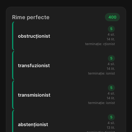
Rime perfecte
400
5
4 sil.
obstrucționist
14 lit.
terminație: cționist
5
4 sil.
transfuzionist
14 lit.
terminație: ionist
5
4 sil.
transmisionist
14 lit.
terminație: ionist
5
4 sil.
abstenționist
13 lit.