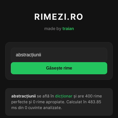
RIMEZI.RO
made by
traian
Găsește rime
abstracțiunii
se află în
dicționar
și are 400 rime
perfecte și 0 rime apropiate. Calculat în 483.85
ms din 0 cuvinte analizate.