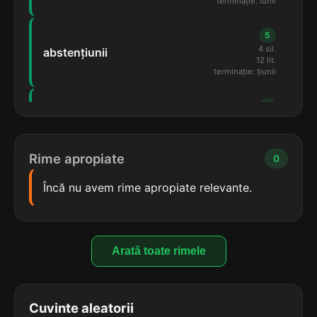
terminație: iunii
5
4 sil.
abstențiunii
12 lit.
terminație: țiunii
5
4 sil.
clarviziunii
12 lit.
terminație: iunii
Rime apropiate
0
5
Încă nu avem rime apropiate relevante.
4 sil.
complexiunii
12 lit.
terminație: iunii
5
Arată toate rimele
4 sil.
compulsiunii
12 lit.
terminație: iunii
Cuvinte aleatorii