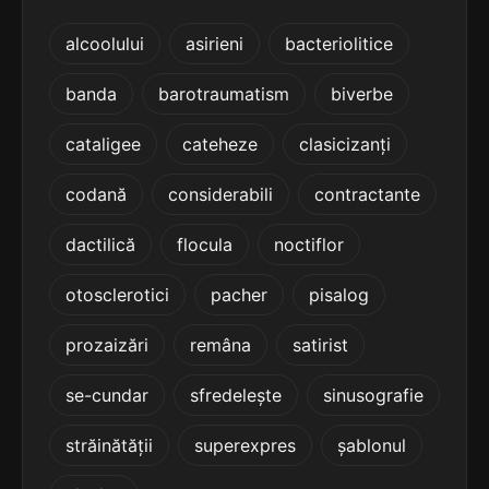
5
4 sil.
concrețiunii
alcoolului
asirieni
bacteriolitice
12 lit.
terminație: țiunii
banda
barotraumatism
biverbe
5
4 sil.
contențiunii
cataligee
cateheze
clasicizanți
12 lit.
terminație: țiunii
codană
considerabili
contractante
5
dactilică
flocula
noctiflor
4 sil.
contorsiunii
12 lit.
terminație: iunii
otosclerotici
pacher
pisalog
5
prozaizări
remâna
satirist
4 sil.
convențiunii
12 lit.
terminație: țiunii
se-cundar
sfredelește
sinusografie
5
străinătății
superexpres
șablonul
4 sil.
convicțiunii
12 lit.