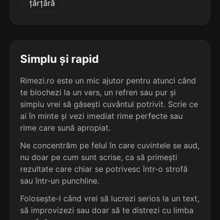
țârțâră
terminație: cțiunii
5
4 sil.
descensiunii
12 lit.
terminație: iunii
Simplu și rapid
5
Rimezi.ro este un mic ajutor pentru atunci când
4 sil.
distorsiunii
te blochezi la un vers, un refren sau pur și
12 lit.
terminație: iunii
simplu vrei să găsești cuvântul potrivit. Scrie ce
ai în minte și vezi imediat rime perfecte sau
5
rime care sună apropiat.
4 sil.
exhaustiunii
12 lit.
Ne concentrăm pe felul în care cuvintele se aud,
terminație: iunii
nu doar pe cum sunt scrise, ca să primești
rezultate care chiar se potrivesc într-o strofă
5
sau într-un punchline.
4 sil.
expuncțiunii
12 lit.
Folosește-l când vrei să lucrezi serios la un text,
terminație: cțiunii
să improvizezi sau doar să te distrezi cu limba