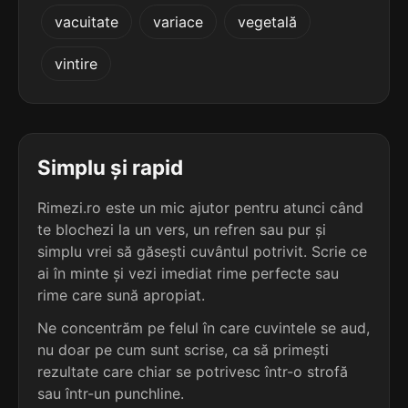
5
2
vacuitate
variace
vegetală
5 sil.
divertizanți
2 sil.
zarobyty
12 lit.
8 lit.
terminație: tizanți
vintire
terminație: ty
5
2
5 sil.
electrizanți
2 sil.
penalty
12 lit.
7 lit.
terminație: izanți
terminație: ty
Simplu și rapid
5
2
Rimezi.ro este un mic ajutor pentru atunci când
5 sil.
fertilizanți
2 sil.
zahaity
12 lit.
te blochezi la un vers, un refren sau pur și
7 lit.
terminație: izanți
terminație: ty
simplu vrei să găsești cuvântul potrivit. Scrie ce
ai în minte și vezi imediat rime perfecte sau
5
2
rime care sună apropiat.
5 sil.
hipnotizanți
2 sil.
țoboty
12 lit.
6 lit.
Ne concentrăm pe felul în care cuvintele se aud,
terminație: tizanți
terminație: ty
nu doar pe cum sunt scrise, ca să primești
rezultate care chiar se potrivesc într-o strofă
5
2
5 sil.
hispanizanți
sau într-un punchline.
1 sil.
dirty
12 lit.