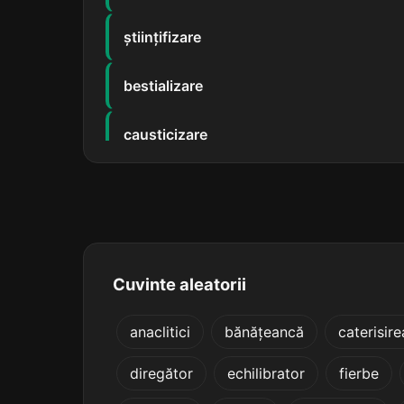
științifizare
bestializare
causticizare
centralizare
compactizare
concretizare
Cuvinte aleatorii
conștientizare
anaclitici
bănățeancă
caterisire
diregător
echilibrator
fierbe
convertizare