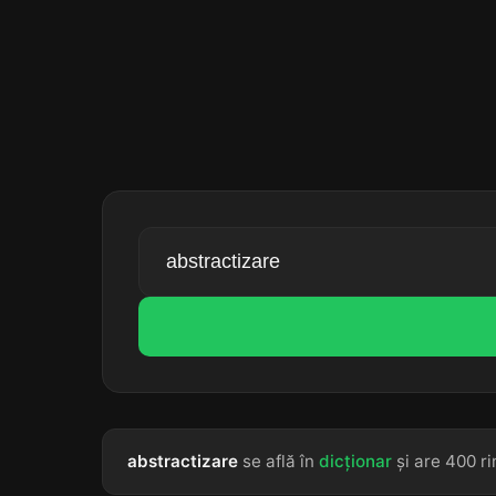
abstractizare
se află în
dicționar
și are 400 ri