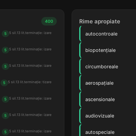
Rime apropiate
400
5 sil.
13 lit.
terminație: izare
autocontroale
5
5 sil.
13 lit.
terminație: izare
biopotențiale
5
5 sil.
13 lit.
terminație: izare
circumboreale
5
5 sil.
13 lit.
terminație: tizare
aerospațiale
5
5 sil.
13 lit.
terminație: izare
ascensionale
5
5 sil.
13 lit.
terminație: izare
audiovizuale
5
5 sil.
13 lit.
terminație: izare
autospeciale
5