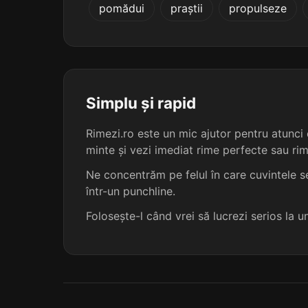
pomădui
praștii
propulseze
cristalizare
cuanterizare
detartrizare
Simplu și rapid
dextrinizare
Rimezi.ro este un mic ajutor pentru atunci c
minte și vezi imediat rime perfecte sau ri
dialectizare
Ne concentrăm pe felul în care cuvintele se
într-un punchline.
discretizare
Folosește-l când vrei să lucrezi serios la 
fraternizare
geometrizare