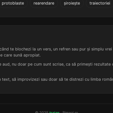
protoblaste
rearendare
șiroiește
traiectoriei
5 sil.
12 lit.
terminație: izare
chirurgicale
5
5 sil.
12 lit.
terminație: izare
cicatriciale
5
5 sil.
12 lit.
terminație: izare
accidentale
5
5 sil.
12 lit.
terminație: izare
acomerciale
5
ând te blochezi la un vers, un refren sau pur și simplu vrei s
me care sună apropiat.
5 sil.
12 lit.
terminație: ctizare
adjectivale
5
 aud, nu doar pe cum sunt scrise, ca să primești rezultate c
5 sil.
12 lit.
terminație: tizare
agrementale
5
un text, să improvizezi sau doar să te distrezi cu limba româ
5 sil.
12 lit.
terminație: izare
anevrismale
5
5 sil.
12 lit.
terminație: izare
anteportale
5
© 2025
traian
· Rimezi.ro