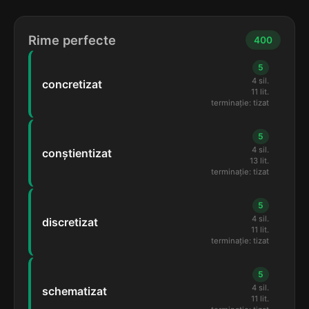
Rime perfecte
400
5
4 sil.
concretizat
11 lit.
terminație: tizat
5
4 sil.
conștientizat
13 lit.
terminație: tizat
5
4 sil.
discretizat
11 lit.
terminație: tizat
5
4 sil.
schematizat
11 lit.