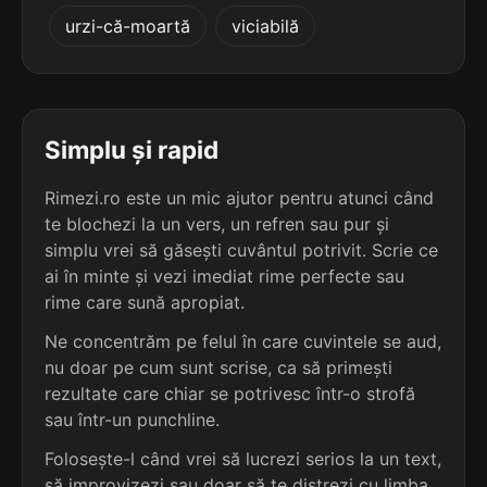
5
2
urzi-că-moartă
viciabilă
4 sil.
vermutizat
4 sil.
intracardiac
10 lit.
12 lit.
terminație: tizat
terminație: ac
5
2
5 sil.
birocratizat
Simplu și rapid
4 sil.
bunului-plac
12 lit.
12 lit.
terminație: tizat
terminație: ac
Rimezi.ro este un mic ajutor pentru atunci când
te blochezi la un vers, un refren sau pur și
5
2
5 sil.
simplu vrei să găsești cuvântul potrivit. Scrie ce
cibernetizat
4 sil.
afrodiziac
12 lit.
ai în minte și vezi imediat rime perfecte sau
10 lit.
terminație: tizat
terminație: ac
rime care sună apropiat.
5
Ne concentrăm pe felul în care cuvintele se aud,
2
5 sil.
demagnetizat
nu doar pe cum sunt scrise, ca să primești
4 sil.
antifarmac
12 lit.
10 lit.
terminație: tizat
rezultate care chiar se potrivesc într-o strofă
terminație: ac
sau într-un punchline.
5
Folosește-l când vrei să lucrezi serios la un text,
2
5 sil.
democratizat
4 sil.
cehoslovac
12 lit.
să improvizezi sau doar să te distrezi cu limba