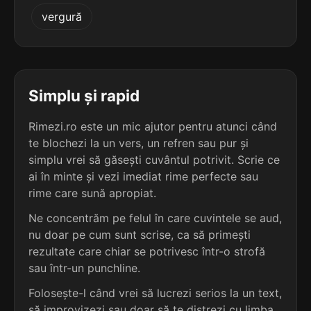
3
3
vergură
3 sil.
conduse
3 sil.
tunguze
7 lit.
7 lit.
terminație: use
terminație: uze
3
3
3 sil.
crezuse
Simplu și rapid
3 sil.
ventuze
7 lit.
7 lit.
terminație: use
terminație: uze
Rimezi.ro este un mic ajutor pentru atunci când
te blochezi la un vers, un refren sau pur și
3
3
3 sil.
simplu vrei să găsești cuvântul potrivit. Scrie ce
dispuse
3 sil.
cobuze
7 lit.
ai în minte și vezi imediat rime perfecte sau
6 lit.
terminație: use
terminație: uze
rime care sună apropiat.
3
Ne concentrăm pe felul în care cuvintele se aud,
3
3 sil.
excluse
nu doar pe cum sunt scrise, ca să primești
3 sil.
difuze
7 lit.
6 lit.
terminație: use
rezultate care chiar se potrivesc într-o strofă
terminație: uze
sau într-un punchline.
3
Folosește-l când vrei să lucrezi serios la un text,
3
3 sil.
faneuse
3 sil.
ecluze
7 lit.
să improvizezi sau doar să te distrezi cu limba