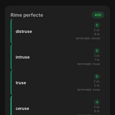
Rime perfecte
400
5
3 sil.
distruse
8 lit.
terminație: struse
5
3 sil.
intruse
7 lit.
terminație: truse
5
2 sil.
truse
5 lit.
terminație: truse
4
3 sil.
ceruse
6 lit.