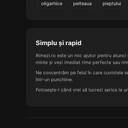
oligarhice
pelteaua
pieptului
degradând
elidând
încordând
Simplu și rapid
lichidând
Rimezi.ro este un mic ajutor pentru atunci c
minte și vezi imediat rime perfecte sau ri
precedând
Ne concentrăm pe felul în care cuvintele se
într-un punchline.
procedând
Folosește-l când vrei să lucrezi serios la 
trepădând
reînnodând