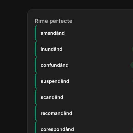
Rime perfecte
amendând
inundând
confundând
suspendând
scandând
recomandând
corespondând