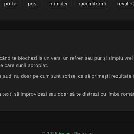
pofta
post
primulei
racemiformi
revalidă
3 sil.
9 lit.
terminație: dând
4
3 sil.
7 lit.
terminație: dând
4
3 sil.
9 lit.
terminație: dând
4
3 sil.
9 lit.
terminație: dând
4
ând te blochezi la un vers, un refren sau pur și simplu vrei s
me care sună apropiat.
3 sil.
9 lit.
terminație: dând
4
 aud, nu doar pe cum sunt scrise, ca să primești rezultate c
3 sil.
9 lit.
terminație: dând
4
un text, să improvizezi sau doar să te distrezi cu limba româ
3 sil.
9 lit.
terminație: dând
4
3 sil.
10 lit.
terminație: dând
4
© 2025
traian
· Rimezi.ro