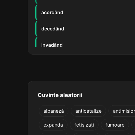
acordând
decedând
invadând
înnodând
posedând
resudând
Cuvinte aleatorii
concedând
albaneză
anticatalize
antimisio
expanda
fetișizați
fumoare
debordând