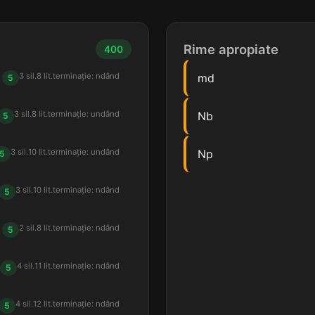
Rime apropiate
400
3 sil.
8 lit.
terminație: ndând
md
5
3 sil.
8 lit.
terminație: undând
Nb
5
3 sil.
10 lit.
terminație: undând
Np
5
3 sil.
10 lit.
terminație: ndând
5
2 sil.
8 lit.
terminație: ndând
5
4 sil.
11 lit.
terminație: ndând
5
4 sil.
12 lit.
terminație: ndând
5