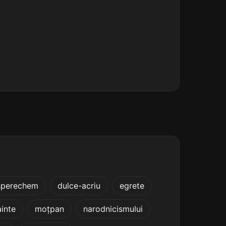
sperechem
dulce-acriu
egrete
inte
moțpan
narodnicismului