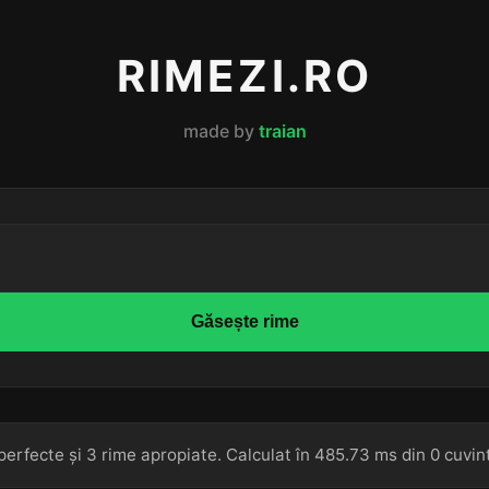
RIMEZI.RO
made by
traian
Găsește rime
perfecte și 3 rime apropiate. Calculat în 485.73 ms din 0 cuvin