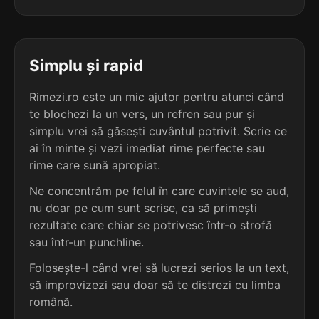
3
3
3 sil.
demarca
3 sil.
coperta
7 lit.
7 lit.
terminație: rca
terminație: rta
Simplu și rapid
3
3
3 sil.
estorca
Rimezi.ro este un mic ajutor pentru atunci când
3 sil.
depărta
7 lit.
7 lit.
te blochezi la un vers, un refren sau pur și
terminație: rca
terminație: rta
simplu vrei să găsești cuvântul potrivit. Scrie ce
ai în minte și vezi imediat rime perfecte sau
3
3
3 sil.
extorca
rime care sună apropiat.
3 sil.
deporta
7 lit.
7 lit.
terminație: rca
Ne concentrăm pe felul în care cuvintele se aud,
terminație: rta
nu doar pe cum sunt scrise, ca să primești
3
rezultate care chiar se potrivesc într-o strofă
3
3 sil.
imbarca
sau într-un punchline.
3 sil.
deșarta
7 lit.
7 lit.
terminație: rca
terminație: rta
Folosește-l când vrei să lucrezi serios la un text,
să improvizezi sau doar să te distrezi cu limba
3
3
română.
3 sil.
incerca
3 sil.
deșerta
7 lit.