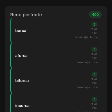
Rime perfecte
400
5
2 sil.
burca
5 lit.
terminație: burca
4
3 sil.
afurca
6 lit.
terminație: urca
4
3 sil.
bifurca
7 lit.
terminație: urca
4
3 sil.
incurca
7 lit.