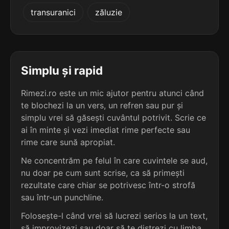
4
3
transuranici
zăluzie
3 sil.
fluturel
2 sil.
reaerer
8 lit.
7 lit.
terminație: urel
terminație: rer
4
3
3 sil.
gărdurel
Simplu și rapid
2 sil.
rentrer
8 lit.
7 lit.
terminație: urel
terminație: rer
Rimezi.ro este un mic ajutor pentru atunci când
te blochezi la un vers, un refren sau pur și
4
3
3 sil.
simplu vrei să găsești cuvântul potrivit. Scrie ce
jelțurel
4 sil.
ameliorer
8 lit.
ai în minte și vezi imediat rime perfecte sau
9 lit.
terminație: urel
terminație: rer
rime care sună apropiat.
4
Ne concentrăm pe felul în care cuvintele se aud,
3
3 sil.
năsturel
nu doar pe cum sunt scrise, ca să primești
4 sil.
defigurer
8 lit.
9 lit.
terminație: urel
rezultate care chiar se potrivesc într-o strofă
terminație: rer
sau într-un punchline.
4
Folosește-l când vrei să lucrezi serios la un text,
3
3 sil.
prăfurel
4 sil.
idolâtrer
8 lit.
să improvizezi sau doar să te distrezi cu limba