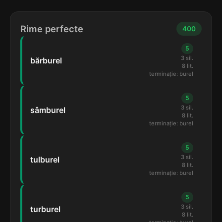
Rime perfecte
400
5
3 sil.
bărburel
8 lit.
terminație: burel
5
3 sil.
sâmburel
8 lit.
terminație: burel
5
3 sil.
tulburel
8 lit.
terminație: burel
5
3 sil.
turburel
8 lit.