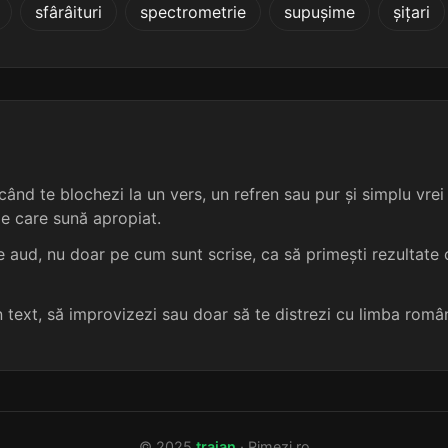
sfârâituri
spectrometrie
supușime
șițari
4 sil.
9 lit.
terminație: relii
5
4 sil.
9 lit.
terminație: relii
5
4 sil.
9 lit.
terminație: relii
5
4 sil.
10 lit.
terminație: relii
5
ând te blochezi la un vers, un refren sau pur și simplu vrei s
me care sună apropiat.
4 sil.
10 lit.
terminație: relii
5
 aud, nu doar pe cum sunt scrise, ca să primești rezultate c
4 sil.
10 lit.
terminație: relii
5
un text, să improvizezi sau doar să te distrezi cu limba româ
4 sil.
10 lit.
terminație: relii
5
4 sil.
10 lit.
terminație: relii
5
© 2025
traian
· Rimezi.ro