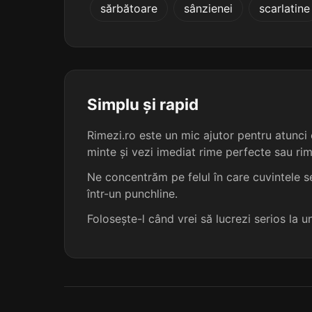
sărbătoare
sânzienei
scarlatine
șucărelii
viforelii
zeberelii
Simplu și rapid
bucherelii
Rimezi.ro este un mic ajutor pentru atunci c
minte și vezi imediat rime perfecte sau ri
cântărelii
Ne concentrăm pe felul în care cuvintele se
într-un punchline.
flecărelii
Folosește-l când vrei să lucrezi serios la 
hoinărelii
înnegrelii