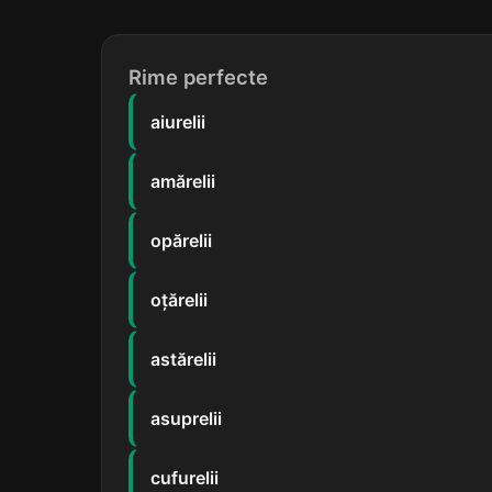
Rime perfecte
aiurelii
amărelii
opărelii
oțărelii
astărelii
asuprelii
cufurelii