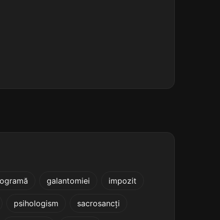
logramă
galantomiei
impozit
psihologism
sacrosancți