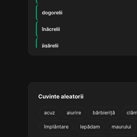
dogorelii
înăcrelii
jigărelii
mohorelii
năzărelii
negurelii
Cuvinte aleatorii
nimerelii
acuz
aiurire
bărbieriță
clăm
împlântare
lepădam
maurului
răcorelii