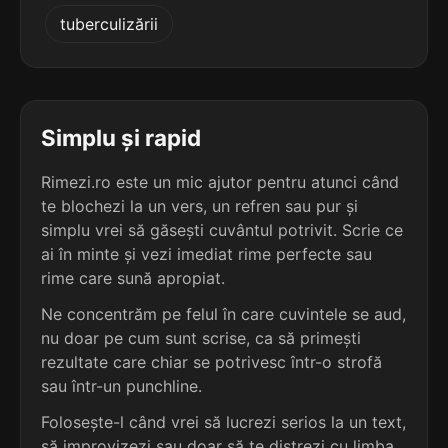
5
3
tuberculizării
4 sil.
unturoși
4 sil.
marangozi
8 lit.
9 lit.
terminație: uroși
terminație: ozi
5
3
4 sil.
urduroși
Simplu și rapid
4 sil.
pteropozi
8 lit.
9 lit.
terminație: uroși
terminație: ozi
Rimezi.ro este un mic ajutor pentru atunci când
te blochezi la un vers, un refren sau pur și
5
3
4 sil.
simplu vrei să găsești cuvântul potrivit. Scrie ce
văluroși
4 sil.
tetrapozi
8 lit.
ai în minte și vezi imediat rime perfecte sau
9 lit.
terminație: uroși
terminație: ozi
rime care sună apropiat.
5
Ne concentrăm pe felul în care cuvintele se aud,
3
4 sil.
viguroși
nu doar pe cum sunt scrise, ca să primești
4 sil.
trematozi
8 lit.
9 lit.
terminație: uroși
rezultate care chiar se potrivesc într-o strofă
terminație: ozi
sau într-un punchline.
5
Folosește-l când vrei să lucrezi serios la un text,
3
4 sil.
călduroși
3 sil.
cotcozi
9 lit.
să improvizezi sau doar să te distrezi cu limba