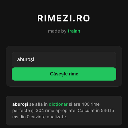
RIMEZI.RO
made by
traian
Găsește rime
aburoși
se află în
dicționar
și are 400 rime
perfecte și 304 rime apropiate. Calculat în 546.15
ms din 0 cuvinte analizate.