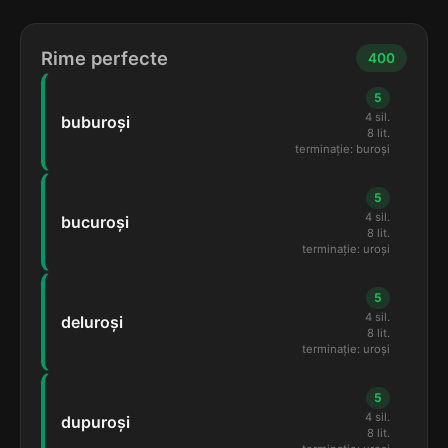
Rime perfecte
400
5
4 sil.
buburoși
8 lit.
terminație: buroși
5
4 sil.
bucuroși
8 lit.
terminație: uroși
5
4 sil.
deluroși
8 lit.
terminație: uroși
5
4 sil.
dupuroși
8 lit.