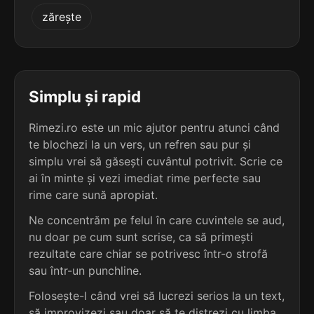
5
3
zărește
4 sil.
năzuroasă
4 sil.
afinează
9 lit.
8 lit.
terminație: uroasă
terminație: ază
5
3
4 sil.
neferoasă
Simplu și rapid
4 sil.
afișează
9 lit.
8 lit.
terminație: roasă
terminație: ază
Rimezi.ro este un mic ajutor pentru atunci când
te blochezi la un vers, un refren sau pur și
5
3
4 sil.
simplu vrei să găsești cuvântul potrivit. Scrie ce
neguroasă
4 sil.
agasează
9 lit.
ai în minte și vezi imediat rime perfecte sau
8 lit.
terminație: uroasă
terminație: ază
rime care sună apropiat.
5
Ne concentrăm pe felul în care cuvintele se aud,
3
4 sil.
noduroasă
nu doar pe cum sunt scrise, ca să primești
4 sil.
aiurează
9 lit.
8 lit.
terminație: uroasă
rezultate care chiar se potrivesc într-o strofă
terminație: ază
sau într-un punchline.
5
Folosește-l când vrei să lucrezi serios la un text,
3
4 sil.
numeroasă
4 sil.
ajunează
9 lit.
să improvizezi sau doar să te distrezi cu limba