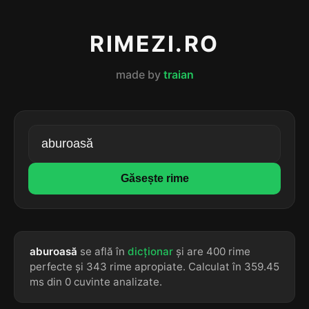
RIMEZI.RO
made by
traian
Găsește rime
aburoasă
se află în
dicționar
și are 400 rime
perfecte și 343 rime apropiate. Calculat în 359.45
ms din 0 cuvinte analizate.