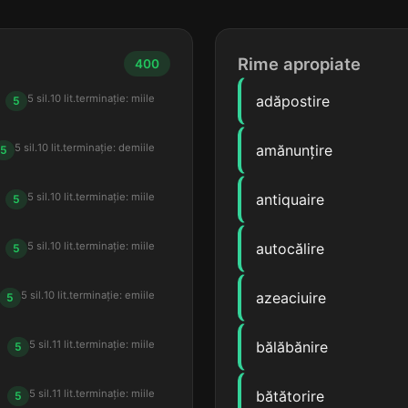
Rime apropiate
400
5 sil.
10 lit.
terminație: miile
adăpostire
5
5 sil.
10 lit.
terminație: demiile
amănunțire
5
5 sil.
10 lit.
terminație: miile
antiquaire
5
5 sil.
10 lit.
terminație: miile
autocălire
5
5 sil.
10 lit.
terminație: emiile
azeaciuire
5
5 sil.
11 lit.
terminație: miile
bălăbănire
5
5 sil.
11 lit.
terminație: miile
bătătorire
5