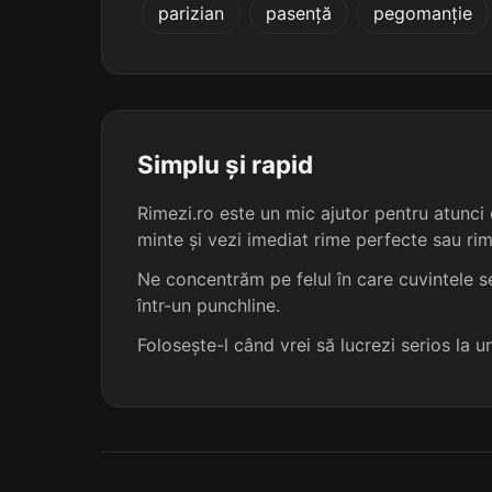
parizian
pasență
pegomanție
tenotomiile
vagotomiile
agriotimiile
Simplu și rapid
căimăcămiile
Rimezi.ro este un mic ajutor pentru atunci c
minte și vezi imediat rime perfecte sau ri
ciclotimiile
Ne concentrăm pe felul în care cuvintele se
într-un punchline.
clironomiile
Folosește-l când vrei să lucrezi serios la 
fizionomiile
flebotomiile