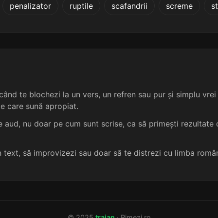
penalizator
ruptile
scafandrii
screme
s
5 sil.
11 lit.
terminație: miile
adeverire
5
5 sil.
11 lit.
terminație: miile
adimenire
5
5 sil.
12 lit.
terminație: miile
afurisire
5
5 sil.
12 lit.
terminație: miile
agonisire
5
ând te blochezi la un vers, un refren sau pur și simplu vrei s
me care sună apropiat.
5 sil.
12 lit.
terminație: miile
autoamăgire
5
 aud, nu doar pe cum sunt scrise, ca să primești rezultate c
5 sil.
12 lit.
terminație: miile
autopornire
5
un text, să improvizezi sau doar să te distrezi cu limba româ
5 sil.
12 lit.
terminație: miile
autoservire
5
5 sil.
12 lit.
terminație: miile
azeciuire
5
© 2025
traian
· Rimezi.ro