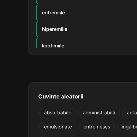
eritremiile
hiperemiile
lipotimiile
litotomiile
metonimiile
paronimiile
Cuvinte aleatorii
peritomiile
absorbabile
administrabilă
ant
emulsionate
entremeses
îngălbe
talasemiile