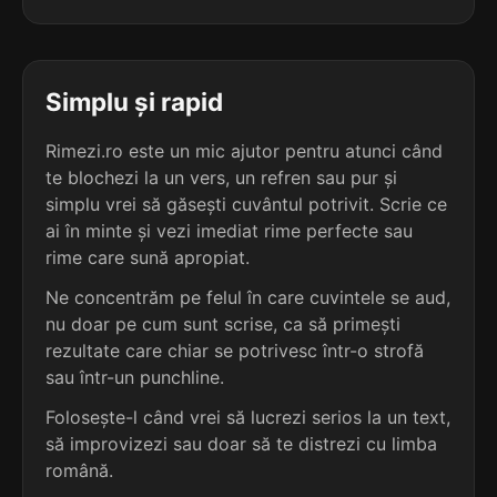
5
3
4 sil.
alarmistă
5 sil.
actoricească
9 lit.
12 lit.
terminație: mistă
terminație: scă
Simplu și rapid
5
3
4 sil.
biochimistă
Rimezi.ro este un mic ajutor pentru atunci când
5 sil.
adăpostească
11 lit.
12 lit.
te blochezi la un vers, un refren sau pur și
terminație: mistă
terminație: scă
simplu vrei să găsești cuvântul potrivit. Scrie ce
ai în minte și vezi imediat rime perfecte sau
5
3
4 sil.
ceramistă
rime care sună apropiat.
5 sil.
afierosească
9 lit.
12 lit.
terminație: mistă
Ne concentrăm pe felul în care cuvintele se aud,
terminație: scă
nu doar pe cum sunt scrise, ca să primești
5
rezultate care chiar se potrivesc într-o strofă
3
4 sil.
conformistă
sau într-un punchline.
5 sil.
aghesmuiască
11 lit.
12 lit.
terminație: mistă
terminație: scă
Folosește-l când vrei să lucrezi serios la un text,
să improvizezi sau doar să te distrezi cu limba
5
3
română.
4 sil.
enigmistă
5 sil.
amănunțească
9 lit.