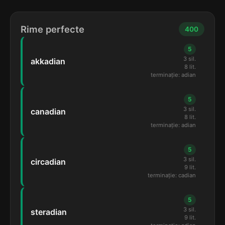
Rime perfecte
400
5
3 sil.
akkadian
8 lit.
terminație: adian
5
3 sil.
canadian
8 lit.
terminație: adian
5
3 sil.
circadian
9 lit.
terminație: cadian
5
3 sil.
steradian
9 lit.