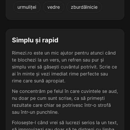
4
3
urmuliței
vedre
zburdălnicie
3 sil.
euclidian
4 sil.
închipuiam
9 lit.
10 lit.
terminație: dian
terminație: iam
4
3
3 sil.
girondian
Simplu și rapid
4 sil.
nădăjduiam
9 lit.
10 lit.
terminație: dian
terminație: iam
Rimezi.ro este un mic ajutor pentru atunci când
te blochezi la un vers, un refren sau pur și
4
3
3 sil.
simplu vrei să găsești cuvântul potrivit. Scrie ce
lichidian
1 sil.
scriam
9 lit.
ai în minte și vezi imediat rime perfecte sau
6 lit.
terminație: dian
terminație: iam
rime care sună apropiat.
4
Ne concentrăm pe felul în care cuvintele se aud,
3
3 sil.
oxfordian
nu doar pe cum sunt scrise, ca să primești
1 sil.
trăiam
9 lit.
6 lit.
terminație: dian
rezultate care chiar se potrivesc într-o strofă
terminație: iam
sau într-un punchline.
4
Folosește-l când vrei să lucrezi serios la un text,
3
3 sil.
tiroidian
1 sil.
știam
9 lit.
să improvizezi sau doar să te distrezi cu limba