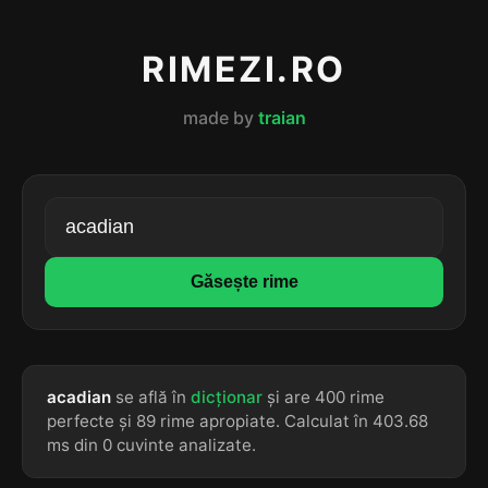
RIMEZI.RO
made by
traian
Găsește rime
acadian
se află în
dicționar
și are 400 rime
perfecte și 89 rime apropiate. Calculat în 403.68
ms din 0 cuvinte analizate.