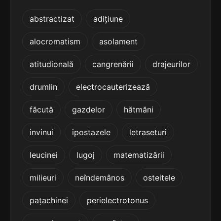
terminație: ulie
abstractizat
adițiune
4
3 sil.
prăzulie
alocromatism
asolament
8 lit.
terminație: ulie
atitudională
cangrenării
drajeurilor
4
drumlin
electrocauterizează
3 sil.
sangulie
8 lit.
terminație: ulie
făcută
gazdelor
hătmăni
4
invinui
ipostazele
letraseturi
3 sil.
săndulie
8 lit.
terminație: ulie
leucinei
lugoj
matematizării
4
milieuri
neîndemânos
osteitele
3 sil.
căsulie
7 lit.
pațachinei
perielectrotonus
terminație: ulie