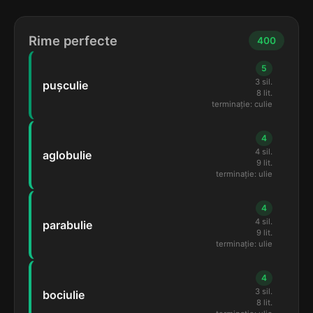
Rime perfecte
400
5
3 sil.
pușculie
8 lit.
terminație: culie
4
4 sil.
aglobulie
9 lit.
terminație: ulie
4
4 sil.
parabulie
9 lit.
terminație: ulie
4
3 sil.
bociulie
8 lit.