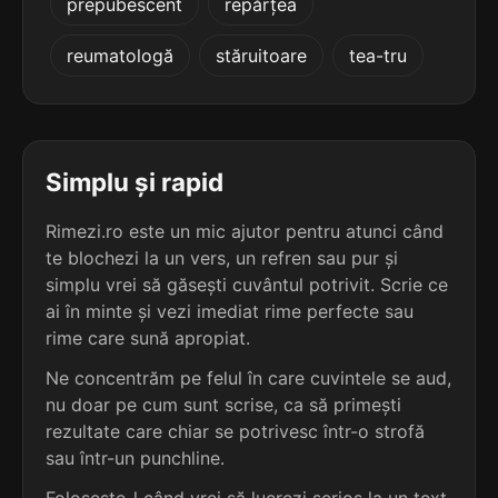
prepubescent
repărțea
4
3 sil.
fudulie
7 lit.
reumatologă
stăruitoare
tea-tru
terminație: ulie
4
3 sil.
gâzulie
7 lit.
Simplu și rapid
terminație: ulie
Rimezi.ro este un mic ajutor pentru atunci când
4
3 sil.
năsulie
te blochezi la un vers, un refren sau pur și
7 lit.
simplu vrei să găsești cuvântul potrivit. Scrie ce
terminație: ulie
ai în minte și vezi imediat rime perfecte sau
rime care sună apropiat.
4
3 sil.
parulie
Ne concentrăm pe felul în care cuvintele se aud,
7 lit.
terminație: ulie
nu doar pe cum sunt scrise, ca să primești
rezultate care chiar se potrivesc într-o strofă
4
sau într-un punchline.
3 sil.
abulie
6 lit.