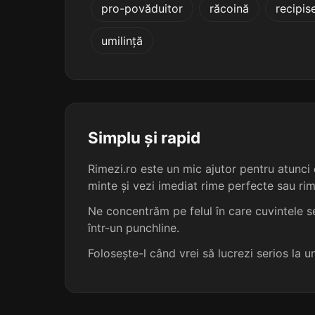
pro-povăduitor
răcoină
recipis
scrântit
umilință
ghiontit
nuntit
scrintit
Simplu și rapid
Rimezi.ro este un mic ajutor pentru atunci c
țintit
minte și vezi imediat rime perfecte sau ri
neclin-tit
Ne concentrăm pe felul în care cuvintele se
într-un punchline.
amanuntit
Folosește-l când vrei să lucrezi serios la 
susamintit