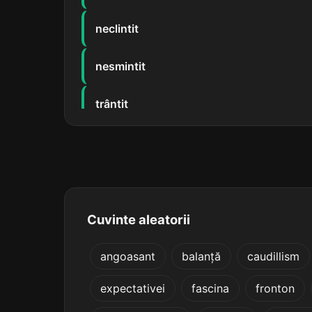
neclintit
nesmintit
trântit
ciuntit
clintit
smintit
Cuvinte aleatorii
înghiontit
angoasant
balanță
caudillism
expectativei
fascina
fronton
proclintit