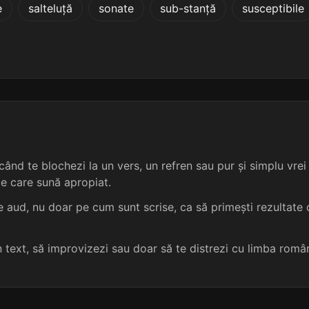
e
salteluță
sonate
sub-stanță
susceptibile
2 sil.
8 lit.
terminație: ntit
birotic
4
2 sil.
8 lit.
terminație: ntit
buratic
4
2 sil.
6 lit.
terminație: ntit
accentic
4
2 sil.
8 lit.
terminație: ntit
acetic
4
ând te blochezi la un vers, un refren sau pur și simplu vrei s
2 sil.
6 lit.
terminație: ntit
afotic
4
me care sună apropiat.
3 sil.
10 lit.
terminație: ntit
agnostic
4
 aud, nu doar pe cum sunt scrise, ca să primești rezultate c
4 sil.
9 lit.
terminație: ntit
amnestic
4
un text, să improvizezi sau doar să te distrezi cu limba româ
4 sil.
10 lit.
terminație: ntit
amniotic
4