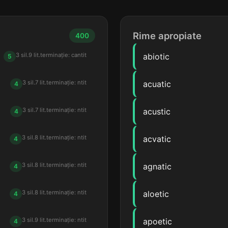
Rime apropiate
400
3 sil.
9 lit.
terminație: cantit
abiotic
5
3 sil.
7 lit.
terminație: ntit
acuatic
4
3 sil.
7 lit.
terminație: ntit
acustic
4
3 sil.
8 lit.
terminație: ntit
acvatic
4
3 sil.
8 lit.
terminație: ntit
agnatic
4
3 sil.
8 lit.
terminație: ntit
aloetic
4
3 sil.
9 lit.
terminație: ntit
apoetic
4