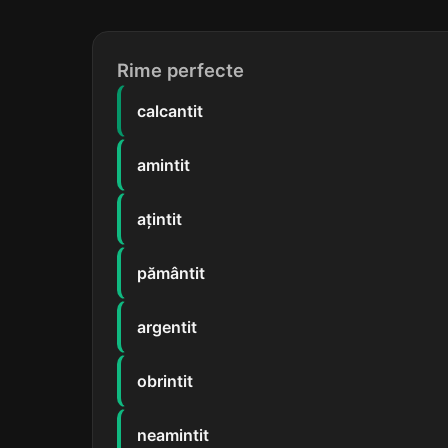
Rime perfecte
calcantit
amintit
ațintit
pământit
argentit
obrintit
neamintit