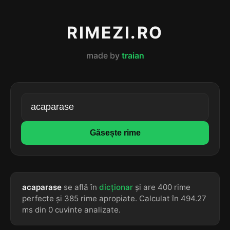
RIMEZI.RO
made by
traian
Găsește rime
acaparase
se află în
dicționar
și are 400 rime
perfecte și 385 rime apropiate. Calculat în 494.27
ms din 0 cuvinte analizate.