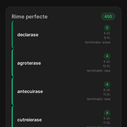
Rime perfecte
400
5
4 sil.
declarase
9 lit.
terminație: arase
4
5 sil.
agroterase
10 lit.
terminație: rase
4
5 sil.
antecuirase
11 lit.
terminație: rase
4
5 sil.
cutreierase
11 lit.