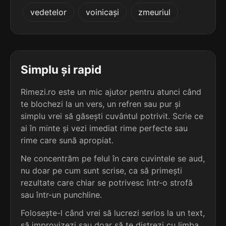
4
3
vedetelor
voinicași
zmeuriul
3 sil.
retrase
4 sil.
dehidraze
7 lit.
9 lit.
terminație: rase
terminație: aze
4
3
3 sil.
zburase
Simplu și rapid
4 sil.
fosfataze
7 lit.
9 lit.
terminație: rase
terminație: aze
Rimezi.ro este un mic ajutor pentru atunci când
te blochezi la un vers, un refren sau pur și
4
3
6 sil.
simplu vrei să găsești cuvântul potrivit. Scrie ce
gălbinelegrase
4 sil.
gălămoaze
14 lit.
ai în minte și vezi imediat rime perfecte sau
9 lit.
terminație: rase
terminație: aze
rime care sună apropiat.
4
Ne concentrăm pe felul în care cuvintele se aud,
3
3 sil.
atrase
nu doar pe cum sunt scrise, ca să primești
4 sil.
golomoaze
6 lit.
9 lit.
terminație: rase
rezultate care chiar se potrivesc într-o strofă
terminație: aze
sau într-un punchline.
4
Folosește-l când vrei să lucrezi serios la un text,
3
3 sil.
furase
4 sil.
haplofaze
6 lit.
să improvizezi sau doar să te distrezi cu limba