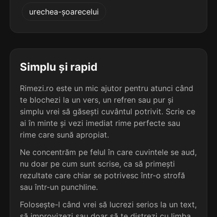
4
3
urechea-șoarecelui
3 sil.
circari
3 sil.
astrali
7 lit.
7 lit.
terminație: cari
terminație: ali
4
3
3 sil.
coțcari
Simplu și rapid
3 sil.
atriali
7 lit.
7 lit.
terminație: cari
terminație: ali
Rimezi.ro este un mic ajutor pentru atunci când
te blochezi la un vers, un refren sau pur și
4
3
3 sil.
simplu vrei să găsești cuvântul potrivit. Scrie ce
dricari
3 sil.
batiali
7 lit.
ai în minte și vezi imediat rime perfecte sau
7 lit.
terminație: cari
terminație: ali
rime care sună apropiat.
4
Ne concentrăm pe felul în care cuvintele se aud,
3
3 sil.
flecari
nu doar pe cum sunt scrise, ca să primești
3 sil.
bengali
7 lit.
7 lit.
terminație: cari
rezultate care chiar se potrivesc într-o strofă
terminație: ali
sau într-un punchline.
4
Folosește-l când vrei să lucrezi serios la un text,
3
3 sil.
furcari
3 sil.
bentali
7 lit.
să improvizezi sau doar să te distrezi cu limba