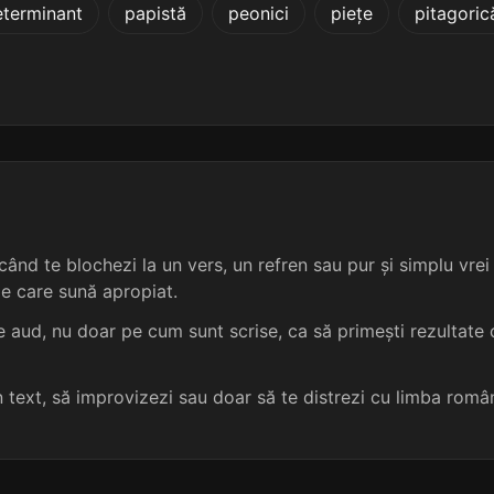
terminant
papistă
peonici
piețe
pitagoric
4 sil.
13 lit.
terminație: arian
știam
5
5 sil.
11 lit.
terminație: arian
Siam
5
6 sil.
15 lit.
terminație: arian
mi-am
5
6 sil.
16 lit.
terminație: arian
ți-am
5
ând te blochezi la un vers, un refren sau pur și simplu vrei s
3 sil.
7 lit.
terminație: rian
i-am
4
me care sună apropiat.
3 sil.
7 lit.
terminație: rian
Abraham
4
 aud, nu doar pe cum sunt scrise, ca să primești rezultate c
3 sil.
8 lit.
terminație: rian
alegeam
4
un text, să improvizezi sau doar să te distrezi cu limba româ
3 sil.
8 lit.
terminație: rian
amalgam
4