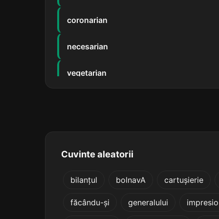
coronarian
necesarian
vegetarian
hidracarian
libertarian
periovarian
Cuvinte aleatorii
trinitarian
bilanțul
bolnavA
cartușierie
făcându-și
generalului
impresi
shakespearian