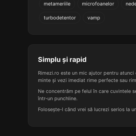
metameriile
microfoanelor
nede
transsaharian
turbodetentor
vamp
egalitarian
lactovegetarian
lacto-vegetarian
Simplu și rapid
Rimezi.ro este un mic ajutor pentru atunci c
asirian
minte și vezi imediat rime perfecte sau ri
ivorian
Ne concentrăm pe felul în care cuvintele se
într-un punchline.
algerian
Folosește-l când vrei să lucrezi serios la 
comorian