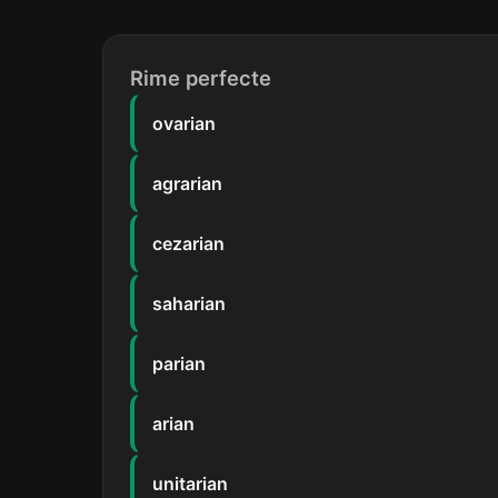
Rime perfecte
ovarian
agrarian
cezarian
saharian
parian
arian
unitarian