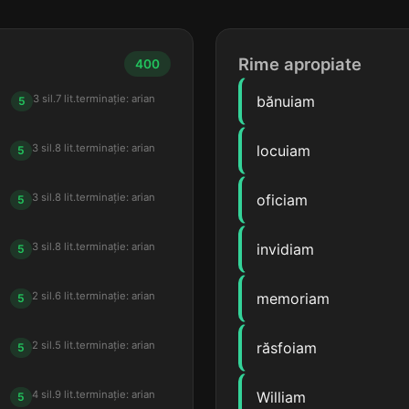
Rime apropiate
400
3 sil.
7 lit.
terminație: arian
bănuiam
5
3 sil.
8 lit.
terminație: arian
locuiam
5
3 sil.
8 lit.
terminație: arian
oficiam
5
3 sil.
8 lit.
terminație: arian
invidiam
5
2 sil.
6 lit.
terminație: arian
memoriam
5
2 sil.
5 lit.
terminație: arian
răsfoiam
5
4 sil.
9 lit.
terminație: arian
William
5