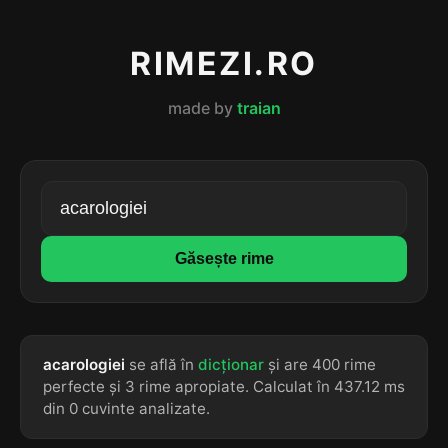
RIMEZI.RO
made by
traian
Găsește rime
acarologiei
se află în
dicționar
și are 400 rime
perfecte și 3 rime apropiate. Calculat în 437.12 ms
din 0 cuvinte analizate.