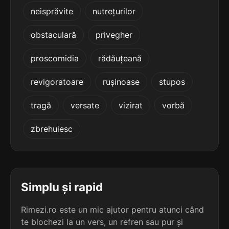
terminație: ologiei
neisprăvite
nutrețurilor
5
obstaculară
privegher
6 sil.
irenologiei
11 lit.
terminație: ologiei
proscomidia
rădăuțeană
5
revigoratoare
rușinoase
stupos
6 sil.
iridologiei
11 lit.
tragă
versate
vizirat
vorbă
terminație: ologiei
zbrehuiesc
5
6 sil.
odorologiei
11 lit.
terminație: rologiei
5
Simplu și rapid
6 sil.
onirologiei
11 lit.
terminație: rologiei
Rimezi.ro este un mic ajutor pentru atunci când
te blochezi la un vers, un refren sau pur și