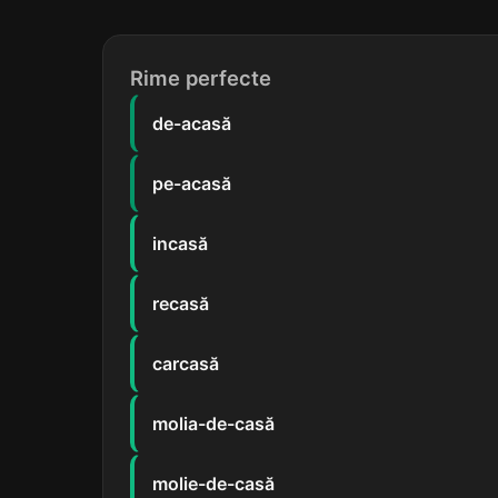
Rime perfecte
de-acasă
pe-acasă
incasă
recasă
carcasă
molia-de-casă
molie-de-casă