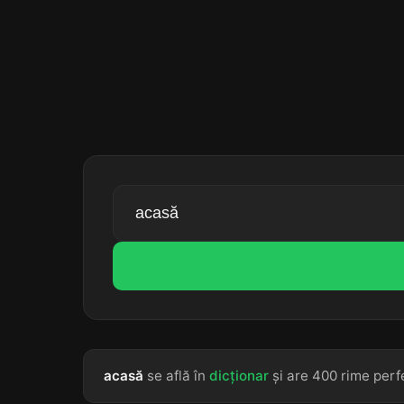
acasă
se află în
dicționar
și are 400 rime perf