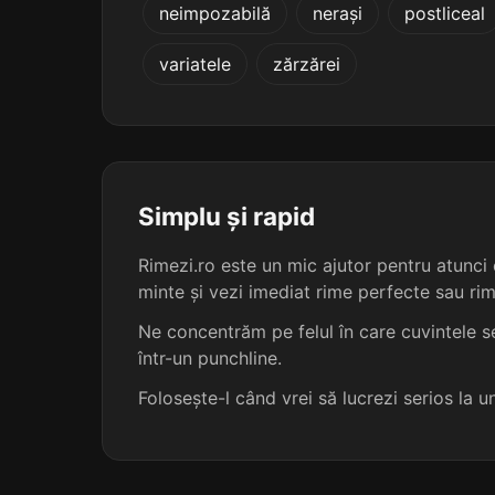
neimpozabilă
nerași
postliceal
ațoasă
variatele
zărzărei
bagasă
culasă
delasă
Simplu și rapid
Rimezi.ro este un mic ajutor pentru atunci c
fugasă
minte și vezi imediat rime perfecte sau ri
icoasă
Ne concentrăm pe felul în care cuvintele se
într-un punchline.
imoasă
Folosește-l când vrei să lucrezi serios la 
melasă