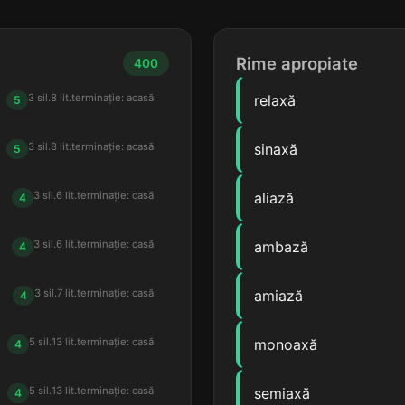
Rime apropiate
400
3 sil.
8 lit.
terminație: acasă
relaxă
5
3 sil.
8 lit.
terminație: acasă
sinaxă
5
3 sil.
6 lit.
terminație: casă
aliază
4
3 sil.
6 lit.
terminație: casă
ambază
4
3 sil.
7 lit.
terminație: casă
amiază
4
5 sil.
13 lit.
terminație: casă
monoaxă
4
5 sil.
13 lit.
terminație: casă
semiaxă
4