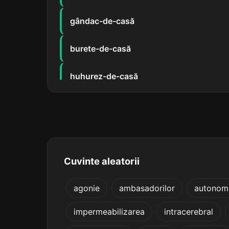
gândac-de-casă
burete-de-casă
huhurez-de-casă
apasă
ioasă
aleasă
Cuvinte aleatorii
apoasă
agonie
ambasadorilor
autonom
impermeabilizarea
intracerebral
atrasă