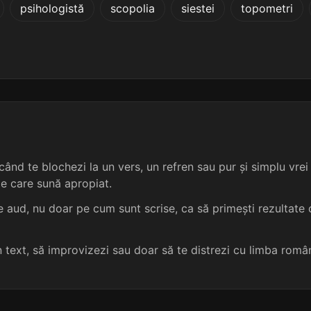
psihologistă
scopolia
siestei
topometri
3 sil.
6 lit.
terminație: asă
laxă
3
3 sil.
6 lit.
terminație: asă
taxă
3
3 sil.
6 lit.
terminație: asă
axă
3
3 sil.
6 lit.
terminație: asă
amidază
3
ând te blochezi la un vers, un refren sau pur și simplu vrei s
3 sil.
6 lit.
terminație: asă
amilază
3
me care sună apropiat.
3 sil.
6 lit.
terminație: asă
anafază
3
 aud, nu doar pe cum sunt scrise, ca să primești rezultate c
3 sil.
6 lit.
terminație: asă
anatază
3
un text, să improvizezi sau doar să te distrezi cu limba româ
3 sil.
6 lit.
terminație: asă
hipotaxă
3