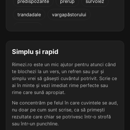
predispozante
prerup
survolez
4
5 sil.
metacromazie
12 lit.
trandadale
vargapăstorului
terminație: azie
zăluzenie
4
5 sil.
odontoclazie
12 lit.
terminație: azie
Simplu și rapid
4
Rimezi.ro este un mic ajutor pentru atunci când
4 sil.
amioplazie
10 lit.
te blochezi la un vers, un refren sau pur și
terminație: azie
simplu vrei să găsești cuvântul potrivit. Scrie ce
ai în minte și vezi imediat rime perfecte sau
4
rime care sună apropiat.
4 sil.
amiostazie
10 lit.
Ne concentrăm pe felul în care cuvintele se aud,
terminație: azie
nu doar pe cum sunt scrise, ca să primești
rezultate care chiar se potrivesc într-o strofă
4
sau într-un punchline.
4 sil.
angofrazie
10 lit.