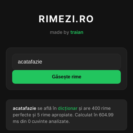
RIMEZI.RO
made by
traian
Găsește rime
acatafazie
se află în
dicționar
și are 400 rime
perfecte și 5 rime apropiate. Calculat în 604.99
ms din 0 cuvinte analizate.