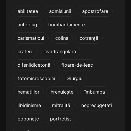
terminație: azie
abilitatea
admisiunii
apostrofare
4
5 sil.
izocromazie
autoplug
bombardamente
11 lit.
terminație: azie
carismaticul
colina
cotranță
4
cratere
cvadrangulară
5 sil.
paronomazie
11 lit.
terminație: azie
difenildicetonă
floare-de-leac
4
fotomicroscopiei
Giurgiu
5 sil.
enterectazie
12 lit.
terminație: azie
hematiilor
hrenuiește
îmbumba
4
libidinisme
mitralită
neprecugetați
5 sil.
heteroplazie
12 lit.
poponețe
portretist
terminație: azie