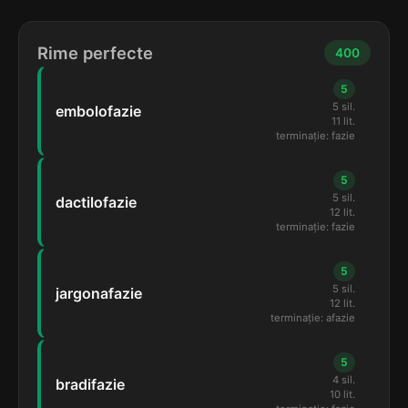
Rime perfecte
400
5
5 sil.
embolofazie
11 lit.
terminație: fazie
5
5 sil.
dactilofazie
12 lit.
terminație: fazie
5
5 sil.
jargonafazie
12 lit.
terminație: afazie
5
4 sil.
bradifazie
10 lit.