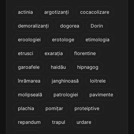
4
5 sil.
heteroplazii
actinia
argotizanți
cocacolizare
12 lit.
terminație: azii
demoralizanți
dogorea
Dorin
4
4 sil.
colectazii
eroologiei
erotologe
etimologia
10 lit.
terminație: azii
etrusci
exarația
florentine
4
garoafele
haidău
hipnagog
4 sil.
corectazii
10 lit.
terminație: azii
înrămarea
janghinoasă
loitrele
4
molipseală
patrologiei
pavimente
4 sil.
hemoclazii
10 lit.
terminație: azii
plachia
pomițar
proteiptive
4
repandum
trapul
urdare
4 sil.
hipoplazii
10 lit.