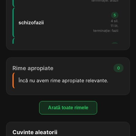
terminație: afazii
5
4 sil.
schizofazii
11 lit.
terminație: fazii
5
3 sil.
disfazii
8 lit.
terminație: fazii
Rime apropiate
0
5
Încă nu avem rime apropiate relevante.
3 sil.
afazii
6 lit.
terminație: afazii
4
Arată toate rimele
5 sil.
enterectazii
12 lit.
terminație: azii
Cuvinte aleatorii