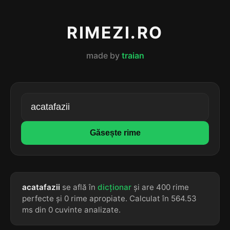
RIMEZI.RO
made by
traian
Găsește rime
acatafazii
se află în
dicționar
și are 400 rime
perfecte și 0 rime apropiate. Calculat în 564.53
ms din 0 cuvinte analizate.