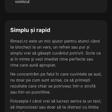
voinicul
terminație: azii
4
4 sil.
metaplazii
10 lit.
terminație: azii
Simplu și rapid
4
Rimezi.ro este un mic ajutor pentru atunci când
4 sil.
pleiocazii
te blochezi la un vers, un refren sau pur și
10 lit.
terminație: azii
simplu vrei să găsești cuvântul potrivit. Scrie ce
ai în minte și vezi imediat rime perfecte sau
4
rime care sună apropiat.
4 sil.
venectazii
10 lit.
Ne concentrăm pe felul în care cuvintele se aud,
terminație: azii
nu doar pe cum sunt scrise, ca să primești
rezultate care chiar se potrivesc într-o strofă
4
sau într-un punchline.
5 sil.
acondroplazii
13 lit.
Folosește-l când vrei să lucrezi serios la un text,
terminație: azii
să improvizezi sau doar să te distrezi cu limba