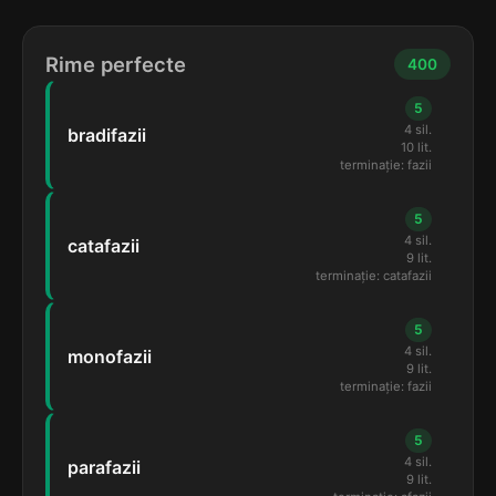
Rime perfecte
400
5
4 sil.
bradifazii
10 lit.
terminație: fazii
5
4 sil.
catafazii
9 lit.
terminație: catafazii
5
4 sil.
monofazii
9 lit.
terminație: fazii
5
4 sil.
parafazii
9 lit.