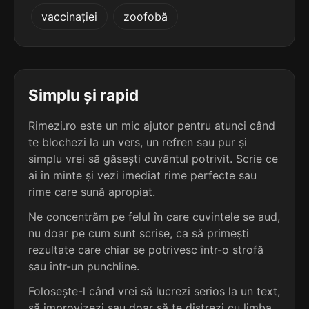
4
3
vaccinației
zoofobă
5 sil.
anafilactic
4 sil.
extravertit
11 lit.
11 lit.
terminație: ctic
terminație: tit
4
3
5 sil.
anagalactic
Simplu și rapid
4 sil.
extrovertit
11 lit.
11 lit.
terminație: ctic
terminație: tit
Rimezi.ro este un mic ajutor pentru atunci când
te blochezi la un vers, un refren sau pur și
4
3
5 sil.
simplu vrei să găsești cuvântul potrivit. Scrie ce
extragalactic
4 sil.
intervertit
13 lit.
ai în minte și vezi imediat rime perfecte sau
11 lit.
terminație: ctic
terminație: tit
rime care sună apropiat.
4
Ne concentrăm pe felul în care cuvintele se aud,
3
5 sil.
intergalactic
nu doar pe cum sunt scrise, ca să primești
4 sil.
introvertit
13 lit.
11 lit.
terminație: ctic
rezultate care chiar se potrivesc într-o strofă
terminație: tit
sau într-un punchline.
4
Folosește-l când vrei să lucrezi serios la un text,
3
4 sil.
profilactic
4 sil.
îndrăgostit
11 lit.
să improvizezi sau doar să te distrezi cu limba