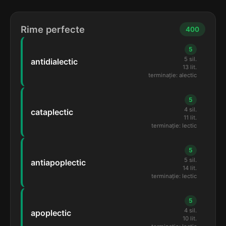
Rime perfecte
400
5
5 sil.
antidialectic
13 lit.
terminație: alectic
5
4 sil.
cataplectic
11 lit.
terminație: lectic
5
5 sil.
antiapoplectic
14 lit.
terminație: lectic
5
4 sil.
apoplectic
10 lit.