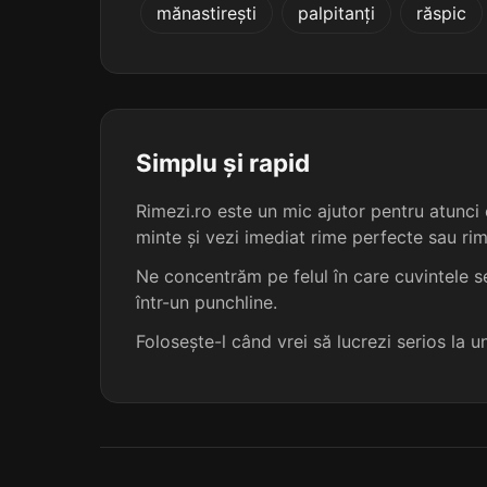
mănastirești
palpitanți
răspic
dispersiile
eclampsiile
hortensiile
Simplu și rapid
micropsiile
Rimezi.ro este un mic ajutor pentru atunci c
minte și vezi imediat rime perfecte sau ri
necropsiile
Ne concentrăm pe felul în care cuvintele se
într-un punchline.
progresiile
Folosește-l când vrei să lucrezi serios la 
propulsiile
readmisiile