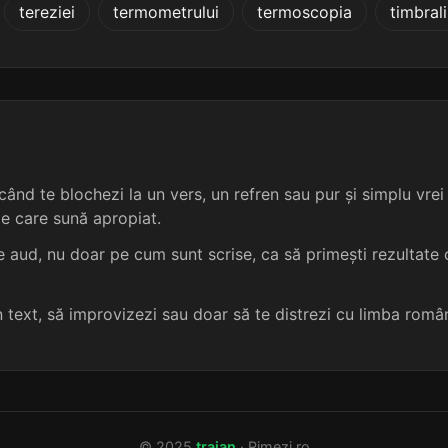
tereziei
termometrului
termoscopia
timbrali
4 sil.
11 lit.
terminație: siile
cosignataire
5
4 sil.
11 lit.
terminație: psiile
autoamăgire
5
4 sil.
11 lit.
terminație: siile
autogospodărire
5
4 sil.
11 lit.
terminație: psiile
autopornire
5
ând te blochezi la un vers, un refren sau pur și simplu vrei s
me care sună apropiat.
4 sil.
11 lit.
terminație: psiile
autoservire
5
 aud, nu doar pe cum sunt scrise, ca să primești rezultate c
4 sil.
11 lit.
terminație: siile
batjocorire
5
un text, să improvizezi sau doar să te distrezi cu limba româ
4 sil.
11 lit.
terminație: siile
bolborosire
5
4 sil.
11 lit.
terminație: siile
călăfătuire
5
© 2025
traian
· Rimezi.ro