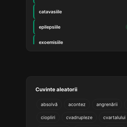
catavasiile
epilepsiile
exoemisiile
transmisiile
compresiile
convulsiile
Cuvinte aleatorii
cromopsiile
absolvă
acontez
angrenării
ciopliri
cvadrupleze
cvartalului
dispepsiile