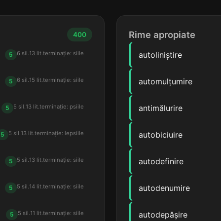
Rime apropiate
400
6 sil.
13 lit.
terminație: siile
autoliniștire
5
6 sil.
15 lit.
terminație: siile
automulțumire
5
5 sil.
13 lit.
terminație: psiile
antimălurire
5
5 sil.
13 lit.
terminație: lepsiile
autobiciuire
5
5 sil.
13 lit.
terminație: siile
autodefinire
5
5 sil.
14 lit.
terminație: siile
autodenumire
5
5 sil.
11 lit.
terminație: siile
autodepășire
5