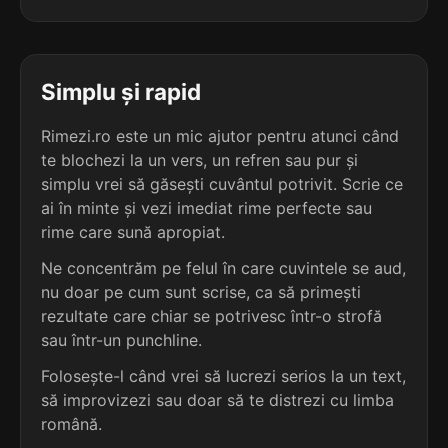
5
3
4 sil.
neastâm-părat
2 sil.
iaprac
13 lit.
6 lit.
terminație: mpărat
terminație: rac
Simplu și rapid
4
3
3 sil.
dezbărat
Rimezi.ro este un mic ajutor pentru atunci când
2 sil.
îmbrac
8 lit.
6 lit.
te blochezi la un vers, un refren sau pur și
terminație: ărat
terminație: rac
simplu vrei să găsești cuvântul potrivit. Scrie ce
ai în minte și vezi imediat rime perfecte sau
4
3
3 sil.
presărat
rime care sună apropiat.
2 sil.
jabrac
8 lit.
6 lit.
terminație: ărat
Ne concentrăm pe felul în care cuvintele se aud,
terminație: rac
nu doar pe cum sunt scrise, ca să primești
4
rezultate care chiar se potrivesc într-o strofă
3
3 sil.
spițărat
sau într-un punchline.
2 sil.
lavrac
8 lit.
6 lit.
terminație: ărat
terminație: rac
Folosește-l când vrei să lucrezi serios la un text,
să improvizezi sau doar să te distrezi cu limba
4
3
română.
3 sil.
cărărat
2 sil.
sforac
7 lit.