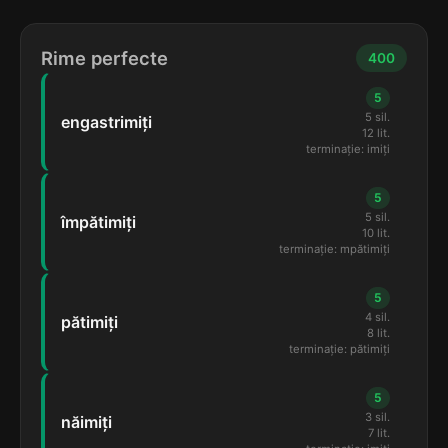
Rime perfecte
400
5
5 sil.
engastrimiți
12 lit.
terminație: imiți
5
5 sil.
împătimiți
10 lit.
terminație: mpătimiți
5
4 sil.
pătimiți
8 lit.
terminație: pătimiți
5
3 sil.
năimiți
7 lit.