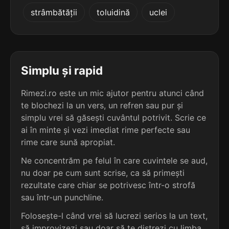
4
2
strâmbătății
toluidină
uclei
4 sil.
molcomiți
2 sil.
zooplasty
9 lit.
9 lit.
terminație: miți
terminație: ty
4
2
4 sil.
mulțumiți
Simplu și rapid
2 sil.
penalty
9 lit.
7 lit.
terminație: miți
terminație: ty
Rimezi.ro este un mic ajutor pentru atunci când
te blochezi la un vers, un refren sau pur și
4
2
4 sil.
simplu vrei să găsești cuvântul potrivit. Scrie ce
nedormiți
2 sil.
zahaity
9 lit.
ai în minte și vezi imediat rime perfecte sau
7 lit.
terminație: miți
terminație: ty
rime care sună apropiat.
4
Ne concentrăm pe felul în care cuvintele se aud,
2
4 sil.
sus-numiți
nu doar pe cum sunt scrise, ca să primești
2 sil.
țoboty
10 lit.
6 lit.
terminație: miți
rezultate care chiar se potrivesc într-o strofă
terminație: ty
sau într-un punchline.
4
Folosește-l când vrei să lucrezi serios la un text,
2
4 sil.
adormiți
1 sil.
dirty
8 lit.
să improvizezi sau doar să te distrezi cu limba