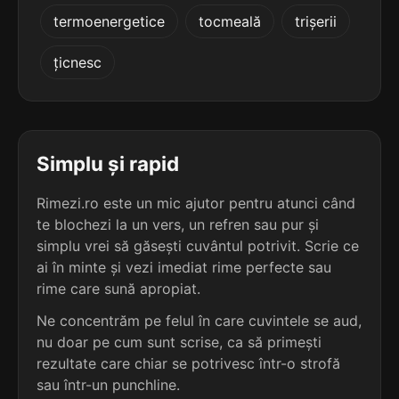
5
2
termoenergetice
tocmeală
trișerii
7 sil.
imposibilități
2 sil.
zarobyty
14 lit.
8 lit.
terminație: ibilități
țicnesc
terminație: ty
5
2
7 sil.
insolubilități
2 sil.
penalty
14 lit.
7 lit.
terminație: bilități
terminație: ty
Simplu și rapid
5
2
Rimezi.ro este un mic ajutor pentru atunci când
7 sil.
intelectualități
2 sil.
zahaity
16 lit.
te blochezi la un vers, un refren sau pur și
7 lit.
terminație: lități
terminație: ty
simplu vrei să găsești cuvântul potrivit. Scrie ce
ai în minte și vezi imediat rime perfecte sau
5
2
rime care sună apropiat.
7 sil.
invizibilități
2 sil.
țoboty
14 lit.
6 lit.
Ne concentrăm pe felul în care cuvintele se aud,
terminație: ibilități
terminație: ty
nu doar pe cum sunt scrise, ca să primești
rezultate care chiar se potrivesc într-o strofă
5
2
7 sil.
irascibilități
sau într-un punchline.
1 sil.
dirty
14 lit.