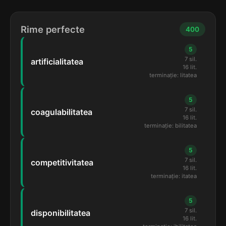
Rime perfecte
400
5
7 sil.
artificialitatea
16 lit.
terminație: litatea
5
7 sil.
coagulabilitatea
16 lit.
terminație: bilitatea
5
7 sil.
competitivitatea
16 lit.
terminație: itatea
5
7 sil.
disponibilitatea
16 lit.