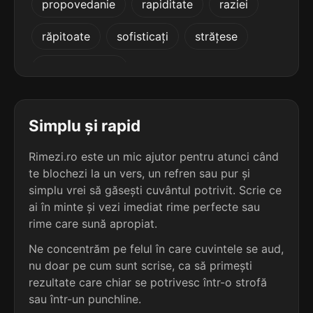
propovedanie
rapiditate
raziei
terminație: bilitatea
răpitoate
sofisticați
strățese
5
7 sil.
monumentalitatea
16 lit.
tălăncănească
terminație: litatea
5
Simplu și rapid
7 sil.
radioactivitatea
16 lit.
terminație: itatea
Rimezi.ro este un mic ajutor pentru atunci când
te blochezi la un vers, un refren sau pur și
5
simplu vrei să găsești cuvântul potrivit. Scrie ce
7 sil.
sistematicitatea
16 lit.
ai în minte și vezi imediat rime perfecte sau
terminație: itatea
rime care sună apropiat.
Ne concentrăm pe felul în care cuvintele se aud,
5
7 sil.
teritorialitatea
nu doar pe cum sunt scrise, ca să primești
16 lit.
rezultate care chiar se potrivesc într-o strofă
terminație: litatea
sau într-un punchline.