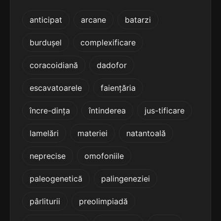
5
7 sil.
inflexibilitatea
anticipat
arcane
batarzi
16 lit.
terminație: ibilitatea
burdușel
complexificare
5
7 sil.
insolvabilitatea
coracoidiană
dadofor
16 lit.
terminație: bilitatea
escavatoarele
faiențăria
5
încre-dința
întinderea
jus-tificare
7 sil.
intangibilitatea
16 lit.
terminație: ibilitatea
lamelări
materiei
natantoală
5
neprecise
omofoniile
7 sil.
interactivitatea
16 lit.
terminație: itatea
paleogenetică
palingeneziei
5
pârliturii
preolimpiadă
7 sil.
inviolabilitatea
16 lit.