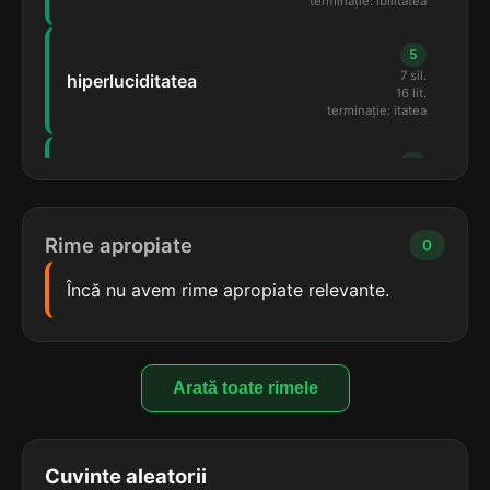
terminație: ibilitatea
5
7 sil.
hiperluciditatea
16 lit.
terminație: itatea
5
7 sil.
homosexualitatea
16 lit.
terminație: litatea
Rime apropiate
0
5
Încă nu avem rime apropiate relevante.
7 sil.
individualitatea
16 lit.
terminație: litatea
5
Arată toate rimele
7 sil.
infailibilitatea
16 lit.
terminație: ibilitatea
Cuvinte aleatorii