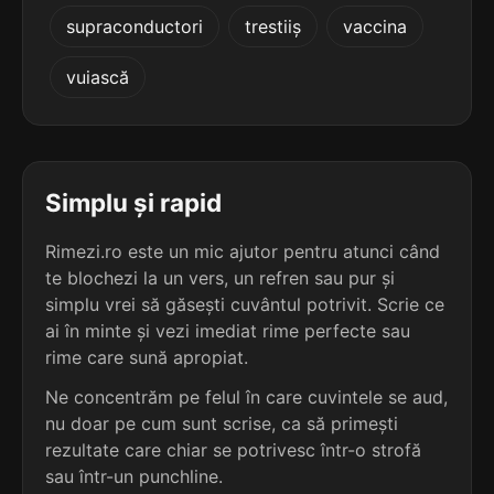
5
3
supraconductori
trestiiș
vaccina
7 sil.
extemporalizează
6 sil.
adenomatoasă
16 lit.
12 lit.
terminație: lizează
vuiască
terminație: asă
5
3
7 sil.
gramaticalizează
6 sil.
artificioasă
16 lit.
12 lit.
terminație: lizează
terminație: asă
Simplu și rapid
5
3
Rimezi.ro este un mic ajutor pentru atunci când
7 sil.
impersonalizează
6 sil.
ceremonioasă
16 lit.
te blochezi la un vers, un refren sau pur și
12 lit.
terminație: lizează
terminație: asă
simplu vrei să găsești cuvântul potrivit. Scrie ce
ai în minte și vezi imediat rime perfecte sau
5
3
rime care sună apropiat.
7 sil.
individualizează
5 sil.
broasca-țestoasă
16 lit.
16 lit.
Ne concentrăm pe felul în care cuvintele se aud,
terminație: lizează
terminație: asă
nu doar pe cum sunt scrise, ca să primești
rezultate care chiar se potrivesc într-o strofă
5
3
7 sil.
insensibilizează
sau într-un punchline.
5 sil.
broască-țestoasă
16 lit.