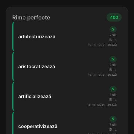
Rime perfecte
400
5
7 sil.
arhitecturizează
16 lit.
terminație: izează
5
7 sil.
aristocratizează
16 lit.
terminație: izează
5
7 sil.
artificializează
16 lit.
terminație: lizează
5
7 sil.
cooperativizează
16 lit.