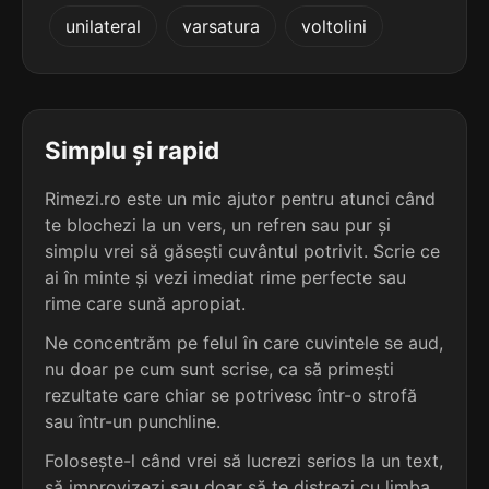
5
3
unilateral
varsatura
voltolini
3 sil.
mlădiază
4 sil.
bulgăroasă
8 lit.
10 lit.
terminație: diază
terminație: asă
5
3
3 sil.
studiază
Simplu și rapid
4 sil.
burduhoasă
8 lit.
10 lit.
terminație: diază
terminație: asă
Rimezi.ro este un mic ajutor pentru atunci când
te blochezi la un vers, un refren sau pur și
5
3
3 sil.
simplu vrei să găsești cuvântul potrivit. Scrie ce
audiază
4 sil.
burnițoasă
7 lit.
ai în minte și vezi imediat rime perfecte sau
10 lit.
terminație: diază
terminație: asă
rime care sună apropiat.
5
Ne concentrăm pe felul în care cuvintele se aud,
3
3 sil.
godiază
nu doar pe cum sunt scrise, ca să primești
4 sil.
burticoasă
7 lit.
10 lit.
terminație: diază
rezultate care chiar se potrivesc într-o strofă
terminație: asă
sau într-un punchline.
5
Folosește-l când vrei să lucrezi serios la un text,
3
3 sil.
mediază
4 sil.
calcaroasă
7 lit.
să improvizezi sau doar să te distrezi cu limba