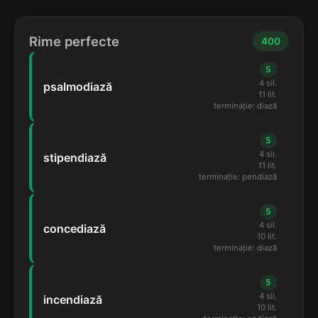
Rime perfecte
400
5
4 sil.
psalmodiază
11 lit.
terminație: diază
5
4 sil.
stipendiază
11 lit.
terminație: pendiază
5
4 sil.
concediază
10 lit.
terminație: diază
5
4 sil.
incendiază
10 lit.