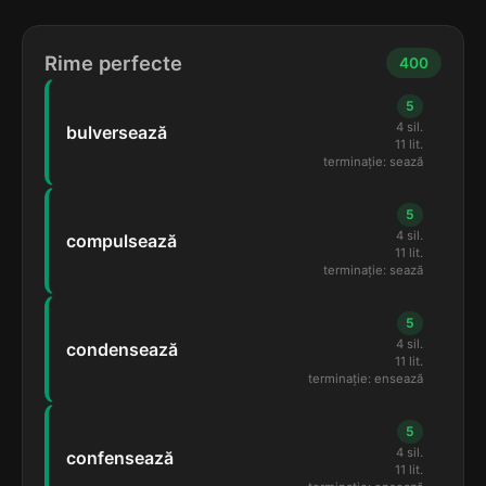
Rime perfecte
400
5
4 sil.
bulversează
11 lit.
terminație: sează
5
4 sil.
compulsează
11 lit.
terminație: sează
5
4 sil.
condensează
11 lit.
terminație: ensează
5
4 sil.
confensează
11 lit.