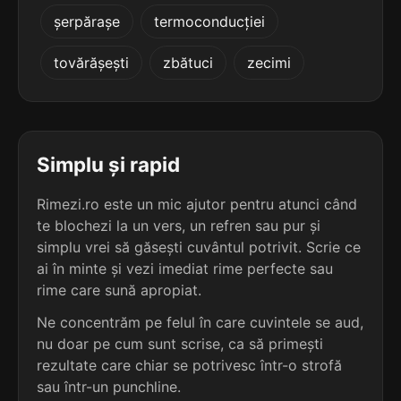
5
3
șerpărașe
termoconducției
4 sil.
surclasează
4 sil.
bulgăroasă
11 lit.
10 lit.
terminație: sează
tovărășești
zbătuci
zecimi
terminație: asă
5
3
4 sil.
traversează
4 sil.
burduhoasă
11 lit.
10 lit.
terminație: sează
terminație: asă
Simplu și rapid
5
3
Rimezi.ro este un mic ajutor pentru atunci când
4 sil.
achiesează
4 sil.
burnițoasă
10 lit.
te blochezi la un vers, un refren sau pur și
10 lit.
terminație: sează
terminație: asă
simplu vrei să găsești cuvântul potrivit. Scrie ce
ai în minte și vezi imediat rime perfecte sau
5
3
rime care sună apropiat.
4 sil.
amplasează
4 sil.
burticoasă
10 lit.
10 lit.
Ne concentrăm pe felul în care cuvintele se aud,
terminație: sează
terminație: asă
nu doar pe cum sunt scrise, ca să primești
rezultate care chiar se potrivesc într-o strofă
5
3
4 sil.
ancrasează
sau într-un punchline.
4 sil.
calcaroasă
10 lit.