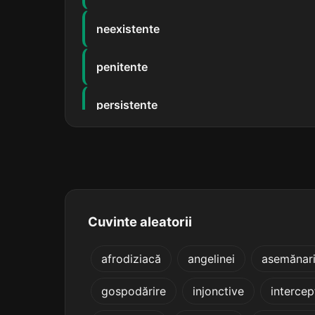
neexistente
penitente
persistente
remitente
renitente
repetente
Cuvinte aleatorii
subzistente
afrodiziacă
angelinei
asemănar
gospodărire
injonctive
intercep
emitente