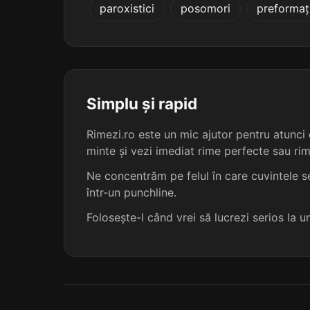
paroxistici
posomori
preformaț
preexistente
inapetente
persis-tente
Simplu și rapid
impenitente
Rimezi.ro este un mic ajutor pentru atunci c
minte și vezi imediat rime perfecte sau ri
inexistente
Ne concentrăm pe felul în care cuvintele se
într-un punchline.
concomitente
Folosește-l când vrei să lucrezi serios la 
contente
inadvertente