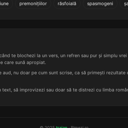
iune
premonițiilor
răsfoială
spasmogeni
ș
4 sil.
12 lit.
terminație: tente
5
5 sil.
10 lit.
terminație: petente
5
4 sil.
12 lit.
terminație: tente
5
5 sil.
11 lit.
terminație: tente
5
ând te blochezi la un vers, un refren sau pur și simplu vrei s
me care sună apropiat.
5 sil.
11 lit.
terminație: tente
5
 aud, nu doar pe cum sunt scrise, ca să primești rezultate c
5 sil.
12 lit.
terminație: tente
5
un text, să improvizezi sau doar să te distrezi cu limba româ
3 sil.
8 lit.
terminație: tente
5
5 sil.
12 lit.
terminație: tente
5
© 2025
traian
· Rimezi.ro