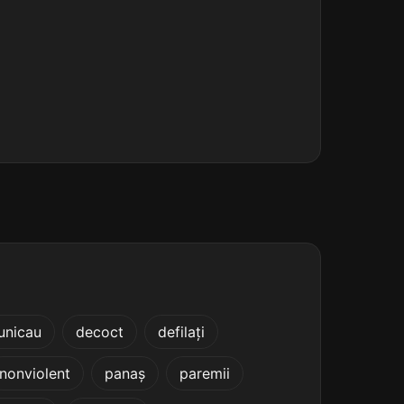
unicau
decoct
defilați
nonviolent
panaș
paremii