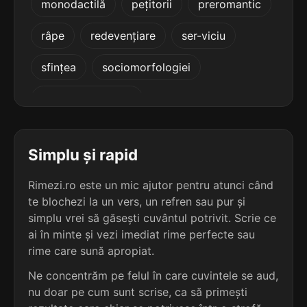
monodactilă
pețitorii
preromantic
terminație: ntului
râpe
redevențiare
ser-viciu
5
5 sil.
farmacistului
13 lit.
sfințea
sociomorfologiei
terminație: tului
transformatională
5
5 sil.
fundamentului
13 lit.
terminație: entului
Simplu și rapid
5
Rimezi.ro este un mic ajutor pentru atunci când
5 sil.
hipocaustului
13 lit.
te blochezi la un vers, un refren sau pur și
terminație: tului
simplu vrei să găsești cuvântul potrivit. Scrie ce
ai în minte și vezi imediat rime perfecte sau
5
rime care sună apropiat.
5 sil.
holocaustului
13 lit.
Ne concentrăm pe felul în care cuvintele se aud,
terminație: tului
nu doar pe cum sunt scrise, ca să primești