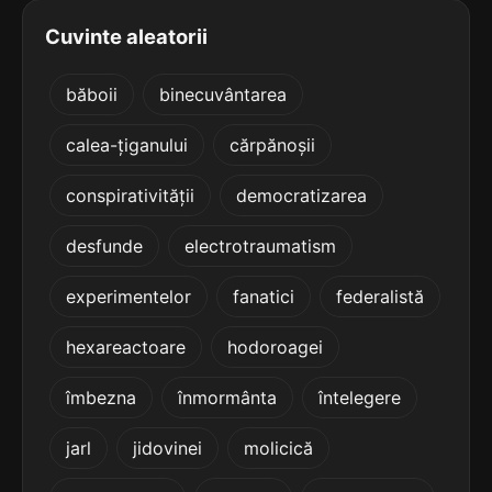
5
5 sil.
continentului
Cuvinte aleatorii
13 lit.
terminație: entului
băboii
binecuvântarea
5
5 sil.
crezământului
calea-țiganului
cărpănoșii
13 lit.
terminație: ntului
conspirativității
democratizarea
5
desfunde
electrotraumatism
5 sil.
dizolvantului
13 lit.
terminație: ntului
experimentelor
fanatici
federalistă
5
hexareactoare
hodoroagei
5 sil.
endoblastului
13 lit.
terminație: tului
îmbezna
înmormânta
întelegere
5
jarl
jidovinei
molicică
5 sil.
fabricantului
13 lit.