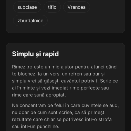
5
3
subclase
tific
Vrancea
6 sil.
necondiționale
6 sil.
aglomeratoare
14 lit.
13 lit.
terminație: iționale
zburdalnice
terminație: are
5
3
6 sil.
observaționale
6 sil.
algoritmizare
14 lit.
13 lit.
terminație: ționale
terminație: are
Simplu și rapid
5
3
Rimezi.ro este un mic ajutor pentru atunci când
6 sil.
permutaționale
6 sil.
alimentatoare
14 lit.
te blochezi la un vers, un refren sau pur și
13 lit.
terminație: ționale
terminație: are
simplu vrei să găsești cuvântul potrivit. Scrie ce
ai în minte și vezi imediat rime perfecte sau
5
3
rime care sună apropiat.
6 sil.
pluripersonale
6 sil.
amalgamatoare
14 lit.
13 lit.
Ne concentrăm pe felul în care cuvintele se aud,
terminație: onale
terminație: are
nu doar pe cum sunt scrise, ca să primești
rezultate care chiar se potrivesc într-o strofă
5
3
6 sil.
prepoziționale
sau într-un punchline.
6 sil.
absolutizare
14 lit.