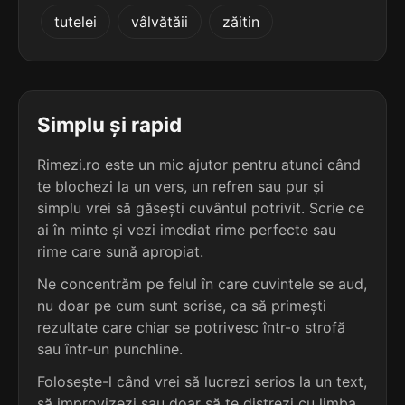
5
3
tutelei
vâlvătăii
zăitin
5 sil.
enunțiativi
2 sil.
hi-fi
11 lit.
5 lit.
terminație: ativi
terminație: ifi
5
2
5 sil.
exclamativi
Simplu și rapid
5 sil.
achiromorfi
11 lit.
11 lit.
terminație: ativi
terminație: fi
Rimezi.ro este un mic ajutor pentru atunci când
te blochezi la un vers, un refren sau pur și
5
2
5 sil.
simplu vrei să găsești cuvântul potrivit. Scrie ce
exfoliativi
5 sil.
actinomorfi
11 lit.
ai în minte și vezi imediat rime perfecte sau
11 lit.
terminație: ativi
terminație: fi
rime care sună apropiat.
5
Ne concentrăm pe felul în care cuvintele se aud,
2
5 sil.
explicativi
nu doar pe cum sunt scrise, ca să primești
5 sil.
ampelografi
11 lit.
11 lit.
terminație: ativi
rezultate care chiar se potrivesc într-o strofă
terminație: fi
sau într-un punchline.
5
Folosește-l când vrei să lucrezi serios la un text,
2
5 sil.
facultativi
5 sil.
argilotrofi
11 lit.
să improvizezi sau doar să te distrezi cu limba