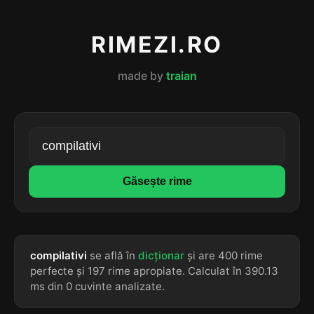
RIMEZI.RO
made by
traian
Găsește rime
compilativi
se află în
dicționar
și are 400 rime
perfecte și 197 rime apropiate. Calculat în 390.13
ms din 0 cuvinte analizate.