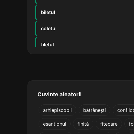
biletul
coletul
filetul
urletul
valetul
pistoletul
Cuvinte aleatorii
banchetul
arhiepiscopii
bătrânești
conflic
eșantionul
finită
fitecare
f
concretul