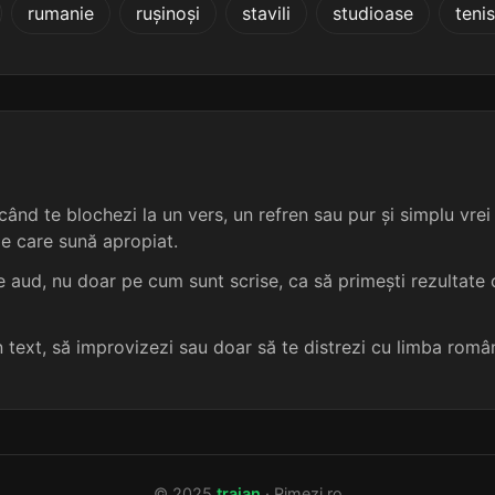
rumanie
rușinoși
stavili
studioase
tenis
3 sil.
9 lit.
terminație: etul
rubrikatur
4
3 sil.
9 lit.
terminație: etul
zgrunțur
4
3 sil.
9 lit.
terminație: etul
brustur
4
3 sil.
9 lit.
terminație: etul
fluștur
4
ând te blochezi la un vers, un refren sau pur și simplu vrei s
me care sună apropiat.
3 sil.
9 lit.
terminație: etul
fractur
4
 aud, nu doar pe cum sunt scrise, ca să primești rezultate c
3 sil.
9 lit.
terminație: etul
plastur
4
un text, să improvizezi sau doar să te distrezi cu limba româ
3 sil.
10 lit.
terminație: etul
zvântur
4
3 sil.
8 lit.
terminație: etul
ciotur
4
© 2025
traian
· Rimezi.ro