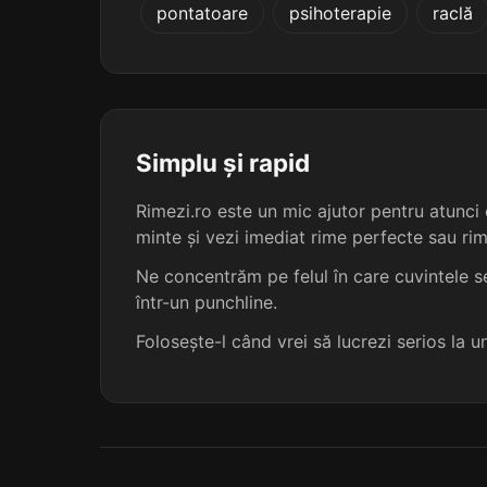
pontatoare
psihoterapie
raclă
creștetul
cvartetul
parchetul
Simplu și rapid
portretul
Rimezi.ro este un mic ajutor pentru atunci c
minte și vezi imediat rime perfecte sau ri
trăsnetul
Ne concentrăm pe felul în care cuvintele se
într-un punchline.
trosnetul
Folosește-l când vrei să lucrezi serios la 
blanchetul
buchetul