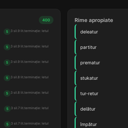
Rime apropiate
400
3 sil.
9 lit.
terminație: letul
deleatur
5
3 sil.
9 lit.
terminație: letul
partitur
5
3 sil.
9 lit.
terminație: letul
prematur
5
3 sil.
8 lit.
terminație: letul
stukatur
5
3 sil.
8 lit.
terminație: letul
tur-retur
5
3 sil.
7 lit.
terminație: letul
delătur
5
3 sil.
7 lit.
terminație: letul
împătur
5