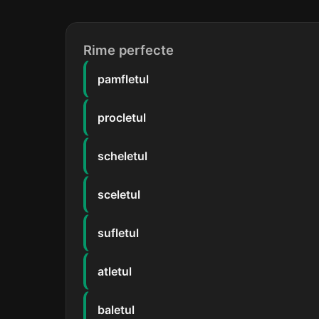
Rime perfecte
pamfletul
procletul
scheletul
sceletul
sufletul
atletul
baletul