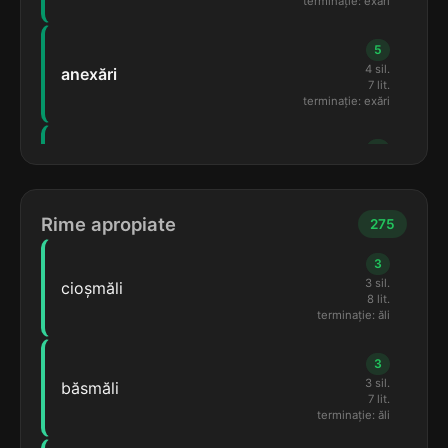
terminație: exări
5
4 sil.
anexări
7 lit.
terminație: exări
5
5 sil.
multiplexări
12 lit.
terminație: plexări
Rime apropiate
275
5
3
6 sil.
demultiplexări
3 sil.
cioșmăli
14 lit.
8 lit.
terminație: plexări
terminație: ăli
4
3
4 sil.
prefixări
3 sil.
băsmăli
9 lit.
7 lit.
terminație: xări
terminație: ăli