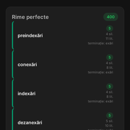
Rime perfecte
400
5
4 sil.
preindexări
11 lit.
terminație: exări
5
4 sil.
conexări
8 lit.
terminație: exări
5
4 sil.
indexări
8 lit.
terminație: exări
5
5 sil.
dezanexări
10 lit.