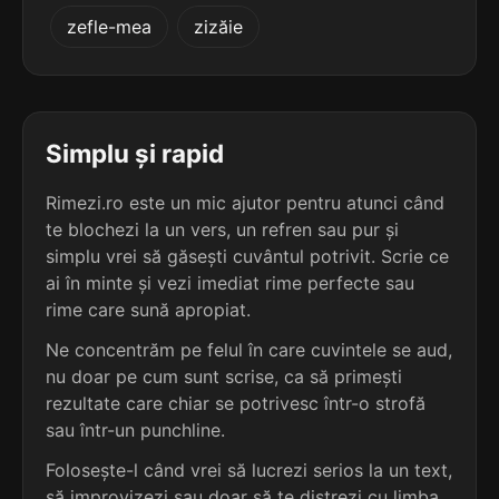
4
2
zefle-mea
zizăie
3 sil.
fixări
4 sil.
albăstreli
6 lit.
10 lit.
terminație: xări
terminație: li
4
2
3 sil.
luxări
Simplu și rapid
4 sil.
ambientali
6 lit.
10 lit.
terminație: xări
terminație: li
Rimezi.ro este un mic ajutor pentru atunci când
te blochezi la un vers, un refren sau pur și
4
2
3 sil.
simplu vrei să găsești cuvântul potrivit. Scrie ce
mixări
4 sil.
ancestrali
6 lit.
ai în minte și vezi imediat rime perfecte sau
10 lit.
terminație: xări
terminație: li
rime care sună apropiat.
4
Ne concentrăm pe felul în care cuvintele se aud,
2
3 sil.
taxări
nu doar pe cum sunt scrise, ca să primești
4 sil.
arhangheli
6 lit.
10 lit.
terminație: xări
rezultate care chiar se potrivesc într-o strofă
terminație: li
sau într-un punchline.
4
Folosește-l când vrei să lucrezi serios la un text,
2
6 sil.
autorelaxări
4 sil.
aspectuali
12 lit.
să improvizezi sau doar să te distrezi cu limba