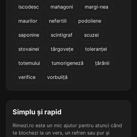
terminație: enței
iscodesc
mahagoni
margi-nea
5
maurilor
nefertili
podoliene
4 sil.
descendenței
12 lit.
terminație: enței
saponine
scintigraf
scuzei
5
stovainei
târgovețe
toleranței
4 sil.
excrescenței
12 lit.
totemului
tumorigeneză
țărânii
terminație: enței
verifice
vorbuliță
5
4 sil.
ingredienței
12 lit.
terminație: enței
5
Simplu și rapid
4 sil.
neeficienței
12 lit.
terminație: enței
Rimezi.ro este un mic ajutor pentru atunci când
te blochezi la un vers, un refren sau pur și