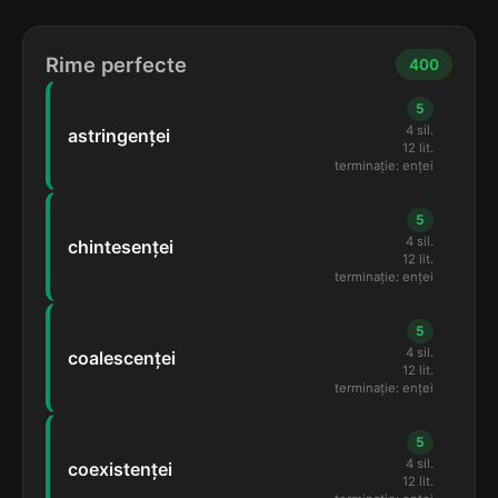
Rime perfecte
400
5
4 sil.
astringenței
12 lit.
terminație: enței
5
4 sil.
chintesenței
12 lit.
terminație: enței
5
4 sil.
coalescenței
12 lit.
terminație: enței
5
4 sil.
coexistenței
12 lit.