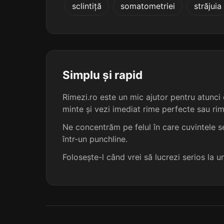
sclintiță
somatometriei
străjuia
consignatoare
conspiratoare
constatatoare
Simplu și rapid
continuatoare
Rimezi.ro este un mic ajutor pentru atunci c
minte și vezi imediat rime perfecte sau ri
convingătoare
Ne concentrăm pe felul în care cuvintele se
într-un punchline.
coordonatoare
Folosește-l când vrei să lucrezi serios la 
coordonătoare
croncănitoare