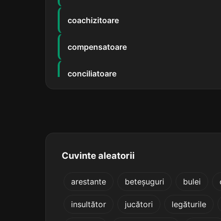
coachizitoare
compensatoare
conciliatoare
condensatoare
conformatoare
conlocuitoare
Cuvinte aleatorii
conlucrătoare
arestante
beteșuguri
bulei
insultător
jucători
legăturile
conservatoare