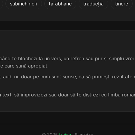
subînchirieri
tarabhane
traducția
ținere
5 sil.
13 lit.
terminație: toare
chirurgicale
5
5 sil.
13 lit.
terminație: toare
cicatriciale
5
5 sil.
13 lit.
terminație: toare
accidentale
5
5 sil.
13 lit.
terminație: toare
acomerciale
5
ând te blochezi la un vers, un refren sau pur și simplu vrei s
me care sună apropiat.
5 sil.
13 lit.
terminație: toare
adjectivale
5
 aud, nu doar pe cum sunt scrise, ca să primești rezultate c
5 sil.
13 lit.
terminație: toare
agrementale
5
un text, să improvizezi sau doar să te distrezi cu limba româ
5 sil.
13 lit.
terminație: toare
anevrismale
5
5 sil.
13 lit.
terminație: nitoare
anteportale
5
© 2025
traian
· Rimezi.ro