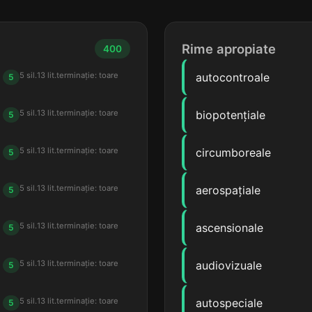
Rime apropiate
400
5 sil.
13 lit.
terminație: toare
autocontroale
5
5 sil.
13 lit.
terminație: toare
biopotențiale
5
5 sil.
13 lit.
terminație: toare
circumboreale
5
5 sil.
13 lit.
terminație: toare
aerospațiale
5
5 sil.
13 lit.
terminație: toare
ascensionale
5
5 sil.
13 lit.
terminație: toare
audiovizuale
5
5 sil.
13 lit.
terminație: toare
autospeciale
5