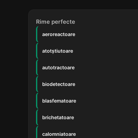
Rime perfecte
aeroreactoare
atotștiutoare
autotractoare
biodetectoare
blasfematoare
brichetatoare
calomniatoare