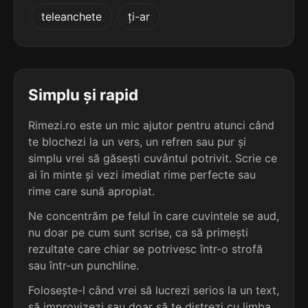
5
2
teleanchete
ți-ar
5 sil.
recipientelor
5 sil.
diaminofenol
13 lit.
12 lit.
terminație: entelor
terminație: ol
5
2
5 sil.
sacramentelor
Simplu și rapid
5 sil.
dinitrofenol
13 lit.
12 lit.
terminație: entelor
terminație: ol
Rimezi.ro este un mic ajutor pentru atunci când
te blochezi la un vers, un refren sau pur și
5
2
5 sil.
simplu vrei să găsești cuvântul potrivit. Scrie ce
sentimentelor
5 sil.
etilenglicol
13 lit.
ai în minte și vezi imediat rime perfecte sau
12 lit.
terminație: entelor
terminație: ol
rime care sună apropiat.
5
Ne concentrăm pe felul în care cuvintele se aud,
2
5 sil.
sortimentelor
nu doar pe cum sunt scrise, ca să primești
5 sil.
hortiviticol
13 lit.
12 lit.
terminație: entelor
rezultate care chiar se potrivesc într-o strofă
terminație: ol
sau într-un punchline.
5
Folosește-l când vrei să lucrezi serios la un text,
2
5 sil.
stalactitelor
5 sil.
mezoinozitol
13 lit.
să improvizezi sau doar să te distrezi cu limba