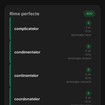
Rime perfecte
400
5
5 sil.
complicatelor
13 lit.
terminație: telor
5
5 sil.
condimentelor
13 lit.
terminație: entelor
5
5 sil.
continentelor
13 lit.
terminație: nentelor
5
5 sil.
coordonatelor
13 lit.