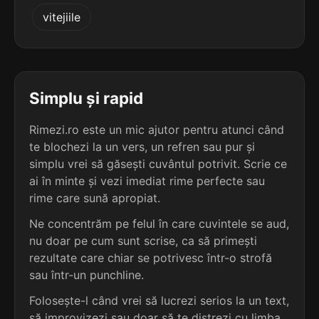
3
2
vitejiile
3 sil.
proiectăm
3 sil.
asemăn
9 lit.
6 lit.
terminație: tăm
terminație: ăn
3
2
3 sil.
protestăm
Simplu și rapid
2 sil.
breabăn
9 lit.
7 lit.
terminație: tăm
terminație: ăn
Rimezi.ro este un mic ajutor pentru atunci când
te blochezi la un vers, un refren sau pur și
3
2
3 sil.
simplu vrei să găsești cuvântul potrivit. Scrie ce
reflectăm
2 sil.
boacăn
9 lit.
ai în minte și vezi imediat rime perfecte sau
6 lit.
terminație: tăm
terminație: ăn
rime care sună apropiat.
3
Ne concentrăm pe felul în care cuvintele se aud,
3 sil.
respectăm
nu doar pe cum sunt scrise, ca să primești
9 lit.
terminație: tăm
rezultate care chiar se potrivesc într-o strofă
sau într-un punchline.
3
Folosește-l când vrei să lucrezi serios la un text,
3 sil.
suspectăm
9 lit.
să improvizezi sau doar să te distrezi cu limba