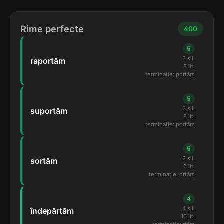
Rime perfecte
400
5
3 sil.
raportăm
8 lit.
terminație: portăm
5
3 sil.
suportăm
8 lit.
terminație: portăm
5
2 sil.
sortăm
6 lit.
terminație: ortăm
4
4 sil.
îndepărtăm
10 lit.