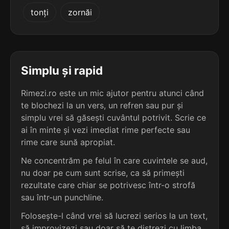
5
2
tonți
zornăi
5 sil.
dezasortări
4 sil.
albăstreli
11 lit.
10 lit.
terminație: ortări
terminație: li
5
2
5 sil.
fotocartări
Simplu și rapid
4 sil.
ambientali
11 lit.
10 lit.
terminație: rtări
terminație: li
Rimezi.ro este un mic ajutor pentru atunci când
te blochezi la un vers, un refren sau pur și
5
2
5 sil.
simplu vrei să găsești cuvântul potrivit. Scrie ce
îndepărtări
4 sil.
ancestrali
11 lit.
ai în minte și vezi imediat rime perfecte sau
10 lit.
terminație: rtări
terminație: li
rime care sună apropiat.
5
Ne concentrăm pe felul în care cuvintele se aud,
2
5 sil.
reconfortări
nu doar pe cum sunt scrise, ca să primești
4 sil.
arhangheli
12 lit.
10 lit.
terminație: ortări
rezultate care chiar se potrivesc într-o strofă
terminație: li
sau într-un punchline.
5
Folosește-l când vrei să lucrezi serios la un text,
2
3 sil.
scurtări
4 sil.
aspectuali
8 lit.
să improvizezi sau doar să te distrezi cu limba