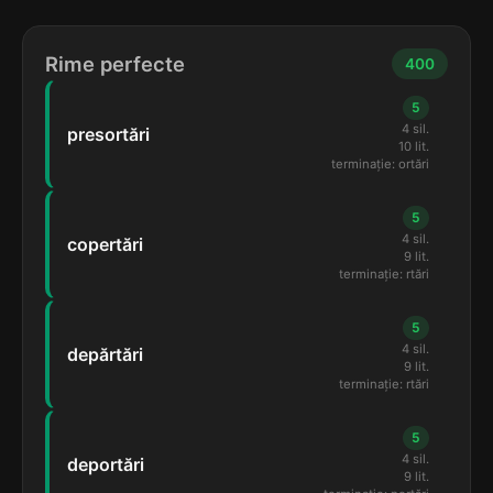
Rime perfecte
400
5
4 sil.
presortări
10 lit.
terminație: ortări
5
4 sil.
copertări
9 lit.
terminație: rtări
5
4 sil.
depărtări
9 lit.
terminație: rtări
5
4 sil.
deportări
9 lit.