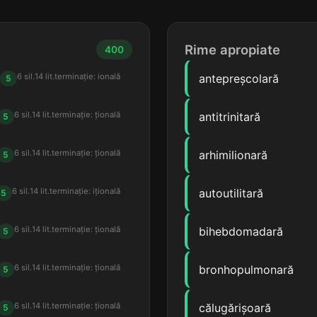
Rime apropiate
400
6 sil.
14 lit.
terminație: ională
antepreșcolară
5
6 sil.
14 lit.
terminație: țională
antitrinitară
5
6 sil.
14 lit.
terminație: țională
arhimilionară
5
6 sil.
14 lit.
terminație: ițională
autoutilitară
5
6 sil.
14 lit.
terminație: țională
bihebdomadară
5
6 sil.
14 lit.
terminație: țională
bronhopulmonară
5
6 sil.
14 lit.
terminație: țională
călugărișoară
5