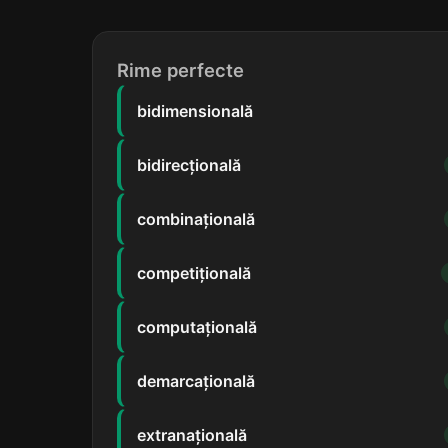
Rime perfecte
bidimensională
bidirecțională
combinațională
competițională
computațională
demarcațională
extranațională