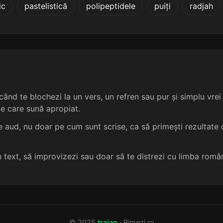
ic
pastelistică
polipeptidele
puiți
radjah
6 sil.
14 lit.
terminație: țională
albăstrioară
5
6 sil.
14 lit.
terminație: onală
bibliotecară
5
6 sil.
14 lit.
terminație: pozițională
cârciumioară
6 sil.
14 lit.
terminație: pozițională
chirografară
ând te blochezi la un vers, un refren sau pur și simplu vrei s
me care sună apropiat.
6 sil.
14 lit.
terminație: zițională
cincantenară
5
 aud, nu doar pe cum sunt scrise, ca să primești rezultate c
6 sil.
14 lit.
terminație: țională
circumlunară
5
un text, să improvizezi sau doar să te distrezi cu limba româ
6 sil.
14 lit.
terminație: țională
colecționară
5
6 sil.
13 lit.
terminație: țională
aglandulară
5
© 2025
traian
· Rimezi.ro