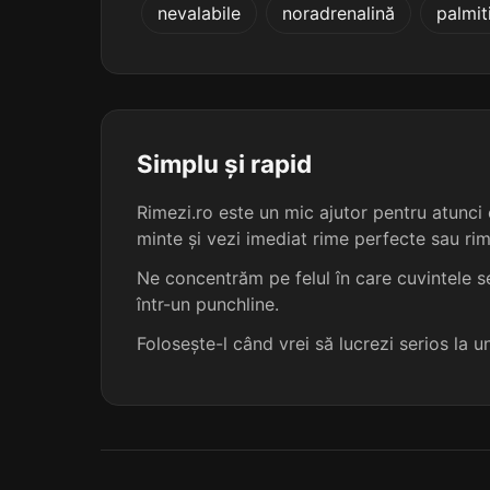
nevalabile
noradrenalină
palmit
permutațională
pluripersonală
prepozițională
5
Simplu și rapid
propozițională
5
Rimezi.ro este un mic ajutor pentru atunci c
minte și vezi imediat rime perfecte sau ri
rechizițională
Ne concentrăm pe felul în care cuvintele se
într-un punchline.
resurecțională
Folosește-l când vrei să lucrezi serios la 
unifuncțională
adaptațională