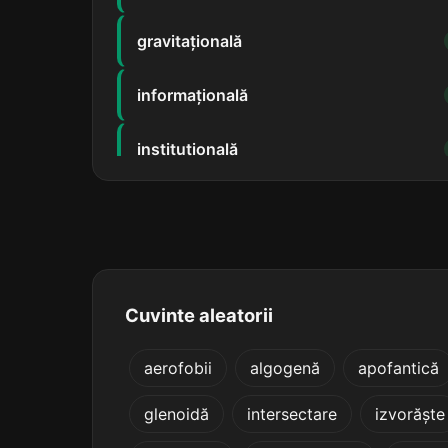
gravitațională
informațională
instituțională
insurecțională
internațională
neoperațională
Cuvinte aleatorii
neprofesională
aerofobii
algogenă
apofantică
glenoidă
intersectare
izvorăște
observațională