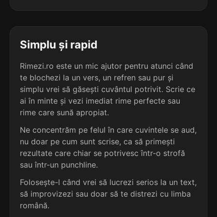
5
3
5 sil.
consolațiune
3 sil.
costume
12 lit.
7 lit.
terminație: țiune
terminație: ume
Simplu și rapid
5
3
5 sil.
consumațiune
Rimezi.ro este un mic ajutor pentru atunci când
3 sil.
huidume
12 lit.
7 lit.
te blochezi la un vers, un refren sau pur și
terminație: țiune
terminație: ume
simplu vrei să găsești cuvântul potrivit. Scrie ce
ai în minte și vezi imediat rime perfecte sau
5
3
5 sil.
convocațiune
rime care sună apropiat.
3 sil.
îndrume
12 lit.
7 lit.
terminație: țiune
Ne concentrăm pe felul în care cuvintele se aud,
terminație: ume
nu doar pe cum sunt scrise, ca să primești
5
rezultate care chiar se potrivesc într-o strofă
3
5 sil.
convoluțiune
sau într-un punchline.
3 sil.
pantume
12 lit.
7 lit.
terminație: țiune
terminație: ume
Folosește-l când vrei să lucrezi serios la un text,
să improvizezi sau doar să te distrezi cu limba
5
3
română.
5 sil.
cooperațiune
3 sil.
plapume
12 lit.