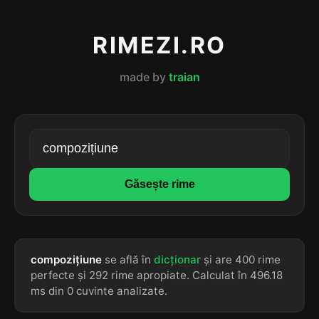
RIMEZI.RO
made by
traian
Găsește rime
compozițiune
se află în
dicționar
și are 400 rime
perfecte și 292 rime apropiate. Calculat în 496.18
ms din 0 cuvinte analizate.