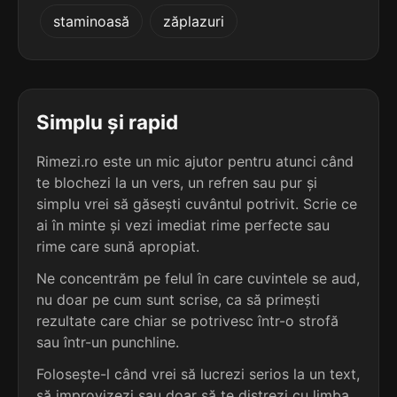
5
2
staminoasă
zăplazuri
5 sil.
leucocitelor
5 sil.
mezoinozitol
12 lit.
12 lit.
terminație: itelor
terminație: ol
5
2
5 sil.
ligamentelor
Simplu și rapid
5 sil.
ciclopentanol
12 lit.
13 lit.
terminație: telor
terminație: ol
Rimezi.ro este un mic ajutor pentru atunci când
te blochezi la un vers, un refren sau pur și
5
2
5 sil.
simplu vrei să găsești cuvântul potrivit. Scrie ce
limfocitelor
5 sil.
cinemiracol
12 lit.
ai în minte și vezi imediat rime perfecte sau
11 lit.
terminație: itelor
terminație: ol
rime care sună apropiat.
5
Ne concentrăm pe felul în care cuvintele se aud,
2
5 sil.
macrocitelor
nu doar pe cum sunt scrise, ca să primești
5 sil.
cloramfenicol
12 lit.
13 lit.
terminație: itelor
rezultate care chiar se potrivesc într-o strofă
terminație: ol
sau într-un punchline.
5
Folosește-l când vrei să lucrezi serios la un text,
2
5 sil.
microcitelor
5 sil.
dipiridamol
12 lit.
să improvizezi sau doar să te distrezi cu limba