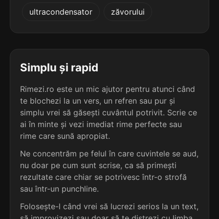
5
3
ultracondensator
zăvorului
5 sil.
restituibile
5 sil.
compatimire
12 lit.
11 lit.
terminație: ibile
terminație: ire
5
3
5 sil.
submersibile
Simplu și rapid
5 sil.
compătimire
12 lit.
11 lit.
terminație: sibile
terminație: ire
Rimezi.ro este un mic ajutor pentru atunci când
te blochezi la un vers, un refren sau pur și
5
3
5 sil.
simplu vrei să găsești cuvântul potrivit. Scrie ce
susceptibile
5 sil.
aide-memoire
12 lit.
ai în minte și vezi imediat rime perfecte sau
12 lit.
terminație: ibile
terminație: ire
rime care sună apropiat.
5
Ne concentrăm pe felul în care cuvintele se aud,
3
5 sil.
traductibile
nu doar pe cum sunt scrise, ca să primești
5 sil.
Buna-Vestire
12 lit.
12 lit.
terminație: ibile
rezultate care chiar se potrivesc într-o strofă
terminație: ire
sau într-un punchline.
5
Folosește-l când vrei să lucrezi serios la un text,
3
5 sil.
atribuibile
5 sil.
adăpostire
11 lit.
să improvizezi sau doar să te distrezi cu limba